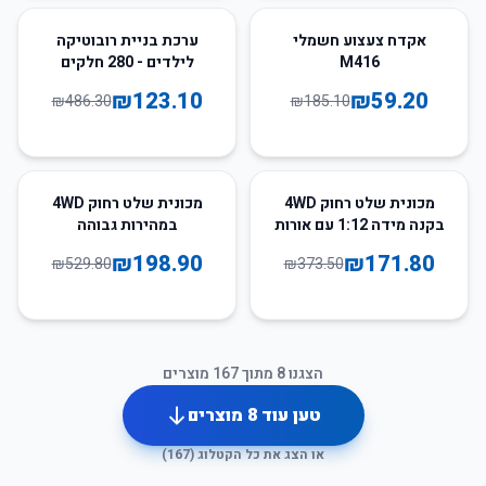
75
%
-
68
%
-
אקדח צעצוע חשמלי
ערכת בניית רובוטיקה
M416
לילדים - 280 חלקים
₪
123.10
₪
59.20
₪
486.30
₪
185.10
62
%
-
54
%
-
מכונית שלט רחוק 4WD
מכונית שלט רחוק 4WD
בקנה מידה 1:12 עם אורות
במהירות גבוהה
LED – רכב שטח צעצוע
₪
198.90
₪
171.80
₪
529.80
₪
373.50
לילדים ולמבוגרים
הצגנו
8
מתוך
167
מוצרים
טען עוד
8
מוצרים
או הצג את כל הקטלוג (
167
)