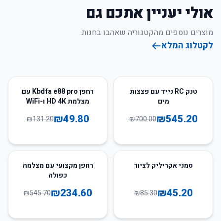
אולי יעניין אתכם גם
מוצרים נוספים מהקטגוריה שאהבו בחנות.
לקטלוג המלא
62
%
-
22
%
-
טנק RC נייד עם פצצות
רחפן Kbdfa e88 pro עם
מים
מצלמת HD 4K ו-WiFi
₪
49.80
₪
545.20
₪
131.20
₪
700.00
57
%
-
47
%
-
סמני אקריליק לציור
רחפן מקצועי עם מצלמה
כפולה
₪
234.60
₪
45.20
₪
545.70
₪
85.30