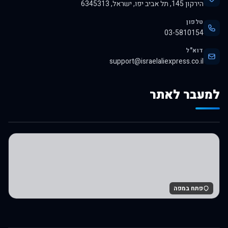
הירקון 145, תל אביב יפו, ישראל, 6345313
טלפון
03-5810154
דוא"ל
support@israelaliexpress.co.il
למעבר לאתר
לרכישה באלי אקספרס
פתח במפה