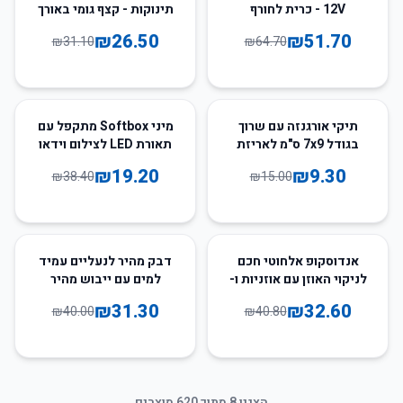
12V - כרית לחורף
תינוקות - קצף גומי באורך
2 מטר
₪
26.50
₪
51.70
₪
31.10
₪
64.70
50
%
-
38
%
-
תיקי אורגנזה עם שרוך
מיני Softbox מתקפל עם
בגודל 7x9 ס"מ לאריזת
תאורת LED לצילום וידאו
מתנות ותכשיטים - חבילה
וסטודיו
₪
19.20
₪
9.30
₪
38.40
₪
15.00
של 50 יחידות
22
%
-
20
%
-
אנדוסקופ אלחוטי חכם
דבק מהיר לנעליים עמיד
לניקוי האוזן עם אוזניות ו-
למים עם ייבוש מהיר
LED
ותיקון אוניברסלי
₪
31.30
₪
32.60
₪
40.00
₪
40.80
הצגנו
8
מתוך
620
מוצרים