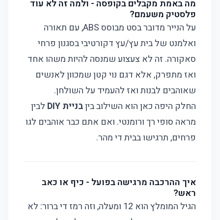
מה באמת מקבלים בקופסה - ולמה זה לא עוד
פלסטיק משעמם?
על הנייר מדובר בסט מבוסס ABS, עם תאורה
ואלמנט של בית עץ/עץ דקורטיבי בסגנון פרחי
סאקורה. זה לא צעצוע שמנסה להיות משהו אחד
ואז מתפרק, אלא דגם נוי קטן שמכוון לאנשים
שאוהבים לבנות ואז להעמיד על השולחן.
החלק היפה כאן הוא השילוב בין
בניית DIY
לבין
מראה סופי רך ורומנטי. ואם אתם כבר אוהבים
לגו
פרחים
, תרגישו בבית די מהר.
איך ההרכבה מרגישה בפועל - כיף או כאב
ראש?
הגיל המומלץ הוא 12 ומעלה, וזה רמז די ברור: לא