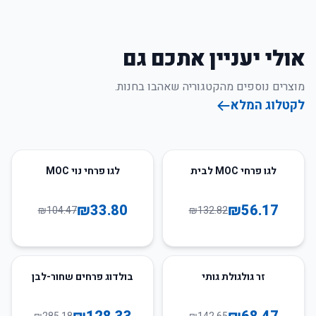
אולי יעניין אתכם גם
מוצרים נוספים מהקטגוריה שאהבו בחנות.
לקטלוג המלא
68
%
-
58
%
-
לגו פרחי MOC לבית
לגו פרחי נוי MOC
₪
33.80
₪
56.17
₪
104.47
₪
132.82
55
%
-
52
%
-
זר גולגולת גותי
בולדוג פרחים שחור-לבן