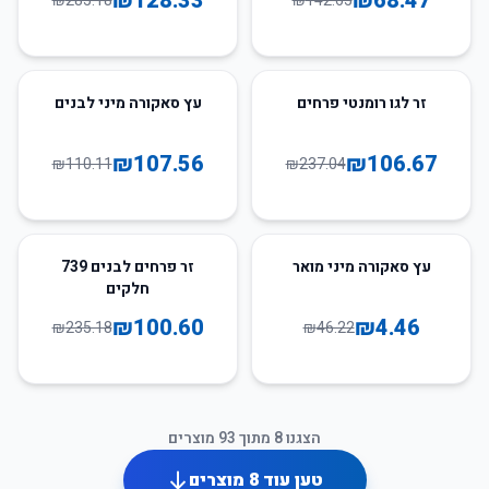
₪
128.33
₪
68.47
₪
285.18
₪
142.65
2
%
-
55
%
-
זר לגו רומנטי פרחים
עץ סאקורה מיני לבנים
₪
107.56
₪
106.67
₪
110.11
₪
237.04
57
%
-
90
%
-
עץ סאקורה מיני מואר
זר פרחים לבנים 739
חלקים
₪
100.60
₪
4.46
₪
235.18
₪
46.22
הצגנו
8
מתוך
93
מוצרים
טען עוד
8
מוצרים