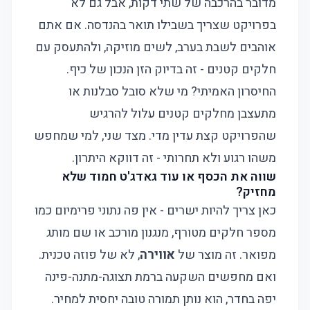
מדובר בהרכבה של שתי דקות, אבל גם לא
בפרויקט שצריך בשבילו תואר בהנדסה. אם אתם
אוהבים לשבת בערב, לשים מוזיקה, ולהתעסק עם
חלקים קטנים - זה בדיוק הזן הנכון של כיף.
החיסרון האמיתי? מי שלא סובל סבלנות או
מתעצבן מחלקים קטנים עלול להרגיש
שהפרויקט קצת עדין מדי. מצד שני, למי שמחפש
משהו רגוע ולא תחרותי - זה דווקא היתרון.
שווה את הכסף או עוד גאדג'ט חמוד שלא
מחזיק?
כאן צריך להיות ישרים - אין פה נתוני פרימיום כמו
מספר חלקים מטורף, מנגנון מורכב או שם מותג
מפואר. זה מוצר של
אווירה
, לא של פוזה טכנית.
ואם מחפשים השקעה ברמת תצוגה-מתנה-פינה
יפה בחדר, הוא נותן תמורה טובה יחסית למחיר.