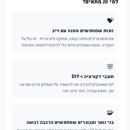
למי זה מתאים?
💝
זוגות שמחפשים מתנה עם וייב
אם אתם צריכים מתנה קטנה, מתוקה ולא גנרית - זה בול על
הנקודה. משהו שמרגיש אישי בלי להיכנס להוצאה מוגזמת.
🌸
חובבי דקורציה ו-DIY
למי שאוהבים להרכיב ואז להשאיר על השולחן פריט שנראה
טוב. פחות עבודה, יותר פינה יפה.
🧩
בני נוער ומבוגרים שמחפשים הרכבה רגועה