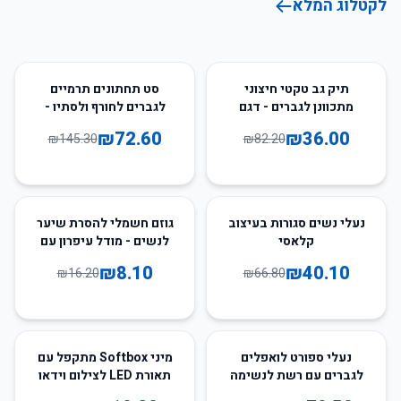
לקטלוג המלא
50
%
-
56
%
-
תיק גב טקטי חיצוני
סט תחתונים תרמיים
מתכוונן לגברים - דגם
לגברים לחורף ולסתיו -
Camo
חולצה ומכנסיים ארוכים
₪
72.60
₪
36.00
₪
145.30
₪
82.20
50
%
-
40
%
-
נעלי נשים סגורות בעיצוב
גוזם חשמלי להסרת שיער
קלאסי
לנשים - מודל עיפרון עם
סוללה
₪
8.10
₪
40.10
₪
16.20
₪
66.80
50
%
-
30
%
-
נעלי ספורט לואפלים
מיני Softbox מתקפל עם
לגברים עם רשת לנשימה
תאורת LED לצילום וידאו
וסטודיו