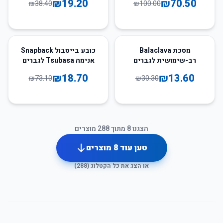
₪
19.20
₪
70.50
₪
38.40
₪
100.00
74
%
-
55
%
-
מסכת Balaclava
כובע בייסבול Snapback
רב-שימושית לגברים
אנימה Tsubasa לגברים
בקיץ, להסוואה ורכיבה על
ונשים
₪
18.70
₪
13.60
₪
73.10
₪
30.30
אופניים
הצגנו
8
מתוך
288
מוצרים
טען עוד
8
מוצרים
או הצג את כל הקטלוג (
288
)