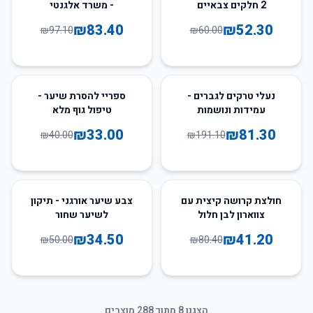
2 חלקים צבאיים
- משרד אלגנטי
₪
83.40
₪
52.30
₪
97.10
₪
60.00
18
%
-
57
%
-
נעלי טרקים לגברים -
ספריי להסרת שיער -
עמידות ונושמות
טיפול גוף מלא
₪
33.00
₪
81.30
₪
40.00
₪
191.10
31
%
-
49
%
-
חולצת קרושה קיצית עם
צבע שיער אורגני - תיקון
צווארון לבן חלול
לשיער שחור
₪
34.50
₪
41.20
₪
50.00
₪
80.40
הצגנו
8
מתוך
288
מוצרים