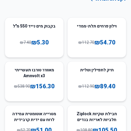
28
%
-
51
%
-
וילון פרחים תלת-ממדי
בקבוק מים נייד 550 מ"ל
₪
5.30
₪
54.70
₪
7.40
₪
112.70
71
%
-
21
%
-
תיק לתפילין וטלית
מאוורר טורבו תעשייתי
Amnvolt x3
₪
156.30
₪
89.40
₪
538.90
₪
112.90
3
%
-
3
%
-
חבילת שקיות Ziplock
מטרייה אוטומטית עמידה
חלביות לאריזת בגדים
לרוח עם ידית קרבידית
₪
51.00
₪
105.50
₪
52.70
₪
108.80