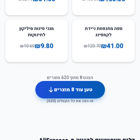
8
%
-
66
%
-
ספה מתנפחת ניידת
מגני פינות סיליקון
לקמפינג
לתינוקות
₪
9.80
₪
41.00
₪
10.60
₪
120.70
הצגנו
8
מתוך
620
מוצרים
טען עוד
8
מוצרים
או הצג את כל הקטלוג (
620
)