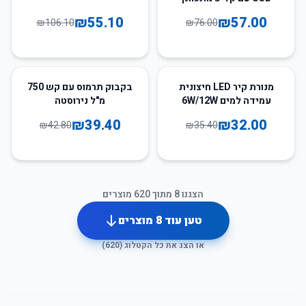
₪
55.10
₪
57.00
₪
106.10
₪
76.00
8
%
-
10
%
-
מנורת קיר LED חיצונית
בקבוק תרמוס עם קש 750
עמידה למים 6W/12W
מ"ל נירוסטה
₪
39.40
₪
32.00
₪
42.80
₪
35.40
הצגנו
8
מתוך
620
מוצרים
טען עוד
8
מוצרים
או הצג את כל הקטלוג (
620
)