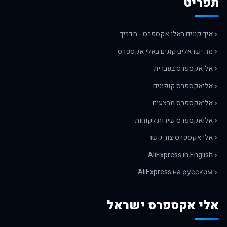
תפריט
איך קונים באלי אקספרס - מדריך
מה ישראלים קונים באלי אקספרס
אליאקספרס בעברית
אליאקספרס קופונים
אליאקספרס מבצעים
אליאקספרס שירות לקוחות
אלי אקספרס צור קשר
AliExpress in English
AliExpress на русском
אלי אקספרס ישראל