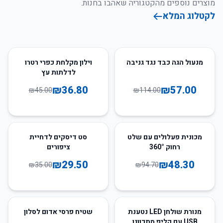
מוצרים נוספים מהקטגוריה שאהבו בחנות.
לקטלוג המלא
18
%
-
50
%
-
מנעול הגה כבד נגד גניבה
וילון מקלחת כפרי רטרו
לדלתות עץ
₪
36.80
₪
57.00
₪
45.00
₪
114.00
16
%
-
49
%
-
מכונית פעלולים עם שלט
סט דיסקים לדחיית
רחוק 360°
ציפורים
₪
29.50
₪
48.30
₪
35.00
₪
94.70
48
%
-
25
%
-
מנורת שולחן LED נטענת
שטיח פרסי אדום לסלון
USB עם קליפ מתכוונן