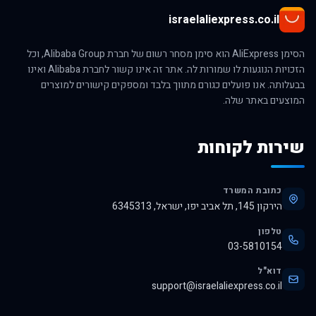
israelaliexpress.co.il
הסימן AliExpress הוא סימן מסחר רשום של חברת Alibaba Group, וכל
הזכויות הנוגעות לו שמורות לה. אתר זה אינו קשור לחברת Alibaba ואינו
בבעלותה. אנו פועלים כגורם מתווך בלבד ומספקים קישורים למוצרים
המוצעים באתר שלה.
שירות לקוחות
כתובת המשרד
הירקון 145, תל אביב יפו, ישראל, 6345313
טלפון
03-5810154
דוא"ל
support@israelaliexpress.co.il