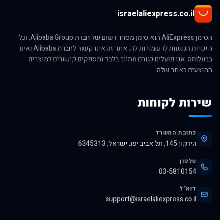
israelaliexpress.co.il
הסימן AliExpress הוא סימן מסחר רשום של חברת Alibaba Group, וכל
הזכויות הנוגעות לו שמורות לה. אתר זה אינו קשור לחברת Alibaba ואינו
בבעלותה. אנו פועלים כגורם מתווך בלבד ומספקים קישורים למוצרים
המוצעים באתר שלה.
שירות לקוחות
כתובת המשרד
הירקון 145, תל אביב יפו, ישראל, 6345313
טלפון
03-5810154
דוא"ל
support@israelaliexpress.co.il