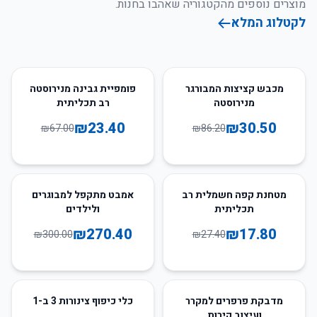
מוצרים נוספים מהקטגוריה שאהבו בחנות.
לקטלוג המלא
65
%
-
65
%
-
מכבש קציצות המבורגר
פומפיית גבינה מנירוסטה
מנירוסטה
רב תכליתית
₪
23.40
₪
30.50
₪
67.00
₪
86.20
10
%
-
35
%
-
מטחנת קפה חשמלית רב
אמבט מתקפל למבוגרים
תכליתית
ולילדים
₪
270.40
₪
17.80
₪
300.00
₪
27.40
21
%
-
25
%
-
מדבקת פרפרים למקרר
כלי כיפוף צינורות 3 ב-1
ועיצוב קירות