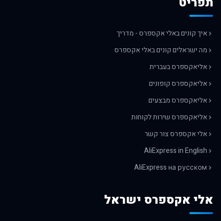
תפריט
איך קונים באלי אקספרס - מדריך
מה ישראלים קונים באלי אקספרס
אליאקספרס בעברית
אליאקספרס קופונים
אליאקספרס מבצעים
אליאקספרס שירות לקוחות
אלי אקספרס צור קשר
AliExpress in English
AliExpress на русском
אלי אקספרס ישראל