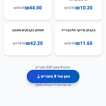
₪
44.00
₪
10.20
₪
56.00
₪
13.60
65
%
-
42
%
-
בקבוק שייקר חלבון נייד
פותחן בקבוקים מעוצב
₪
42.20
₪
11.60
₪
118.90
₪
20.00
הצגנו
8
מתוך
620
מוצרים
טען עוד
8
מוצרים
או הצג את כל הקטלוג (
620
)