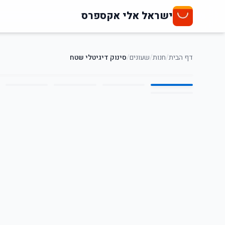
ישראל אלי אקספרס
דף הבית
/
חנות
/
שעונים
/
סינוק דיגיטלי שטח
6
/
1
92
%
-