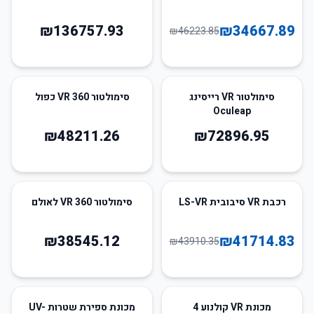
₪
136757.93
₪
34667.89
₪
46223.85
סימולטור VR רייסינג
סימולטור VR 360 כפול
Oculeap
₪
48211.26
₪
72896.95
5
%
-
רכבת VR סיבובית LS-VR
סימולטור VR 360 לאולם
₪
38545.12
₪
41714.83
₪
43910.35
25
%
-
מכונת VR קולנוע 4
מכונת ספירת שטרות UV-