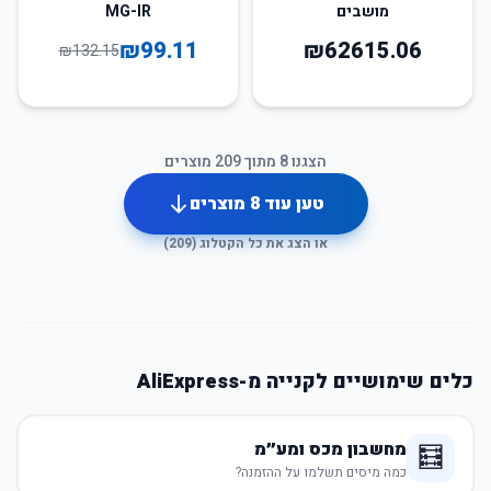
מושבים
MG-IR
₪
99.11
₪
62615.06
₪
132.15
הצגנו
8
מתוך
209
מוצרים
טען עוד
8
מוצרים
או הצג את כל הקטלוג (
209
)
כלים שימושיים לקנייה מ-AliExpress
מחשבון מכס ומע״מ
🧮
כמה מיסים תשלמו על ההזמנה?