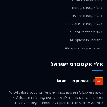
אליאקספרס קופונים
אליאקספרס מבצעים
אליאקספרס שירות לקוחות
אלי אקספרס צור קשר
AliExpress in English
AliExpress на русском
אלי אקספרס ישראל
israelaliexpress.co.il
הסימן AliExpress הוא סימן מסחר רשום של חברת Alibaba Group, וכל
הזכויות הנוגעות לו שמורות לה. אתר זה אינו קשור לחברת Alibaba ואינו
בבעלותה. אנו פועלים כגורם מתווך בלבד ומספקים קישורים למוצרים