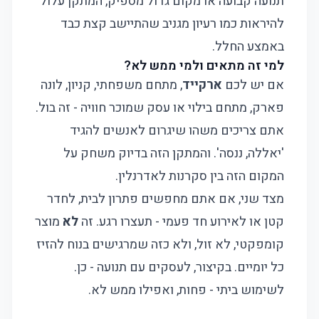
תנועה קבועה או מקום גדול מספיק, המתקן עלול
להיראות כמו רעיון מגניב שהתיישב קצת כבד
באמצע החלל.
למי זה מתאים ולמי ממש לא?
אם יש לכם
ארקייד
, מתחם משפחתי, קניון, לונה
פארק, מתחם בילוי או עסק שמוכר חוויה - זה בול.
אתם צריכים משהו שיגרום לאנשים להגיד
'יאללה, ננסה'. והמתקן הזה בדיוק משחק על
המקום הזה בין סקרנות לאדרנלין.
מצד שני, אם אתם מחפשים פתרון לבית, לחדר
קטן או לאירוע חד פעמי - תעצרו רגע. זה
לא
מוצר
קומפקטי, לא זול, ולא כזה שמרגישים בנוח להזיז
כל יומיים. בקיצור, לעסקים עם תנועה - כן.
לשימוש ביתי - פחות, ואפילו ממש לא.