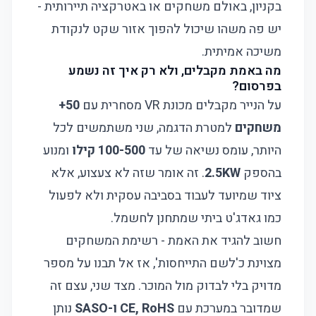
בקניון, באולם משחקים או באטרקציה תיירותית -
יש פה משהו שיכול להפוך אזור שקט לנקודת
משיכה אמיתית.
מה באמת מקבלים, ולא רק איך זה נשמע
בפרסום?
על הנייר מקבלים מכונת VR מסחרית עם
50+
משחקים
למטרת הדגמה, שני משתמשים לכל
היותר, עומס נשיאה של עד
100-500 קילו
ומנוע
בהספק
2.5KW
. זה אומר שזה לא צעצוע, אלא
ציוד שמיועד לעבוד בסביבה עסקית ולא לפעול
כמו גאדג'ט ביתי שמתחנן לחשמל.
חשוב להגיד את האמת - רשימת המשחקים
מצוינת כ'לשם התייחסות', אז אל תבנו על מספר
מדויק בלי לבדוק מול המוכר. מצד שני, עצם זה
שמדובר במערכת עם
CE, RoHS ו-SASO
נותן