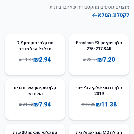
מוצרים נוספים מהקטגוריה שאהבו בחנות.
לקטלוג המלא
74
%
-
75
%
-
קלף פוקימון Froslass EX
סט קלפי פוקימון DIY
275-217 SAR
מבלבל אבל מגניב
₪
2.94
₪
7.20
₪
11.37
₪
28.57
63
%
-
37
%
-
קלף דרגוני-פלקיה ג׳יי-פי
קלף פוקימון אש וחברים
2019
הולוגרפי
₪
7.94
₪
11.38
₪
21.52
₪
18.06
62
%
-
94
%
-
חבילת M2 מגה-אבולוציה
סט קלפי פוקימון 30 שנה