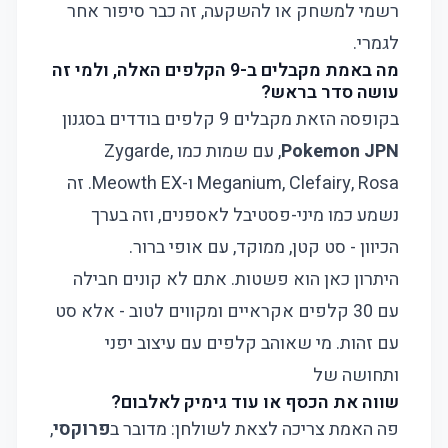
רשמי למשחק או להשקעה, זה כבר סיפור אחר
לגמרי.
מה באמת מקבלים ב-9 הקלפים האלה, ולמי זה
עושה סדר בראש?
בקופסה הזאת מקבלים 9 קלפים בודדים בסגנון
Pokemon JPN
, עם שמות כמו Zygarde,
Meganium, Clefairy, Rosa ו-Meowth EX. זה
נשמע כמו מיני-פסטיבל לאספנים, וזה בערך
הכיוון - סט קטן, ממוקד, עם אופי ברור.
היתרון כאן הוא פשטות. אתם לא קונים חבילה
עם 30 קלפים אקראיים ומקווים לטוב - אלא סט
עם זהות. מי שאוהב קלפים עם עיצוב יפני
ותחושה של
שווה את הכסף או עוד גימיק לאלבום?
פה האמת צריכה לצאת לשולחן: מדובר ב
פרוקסי
,