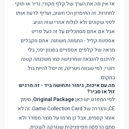
אז אין פה את הערך של קלף מקורי, נדיר או חוקי
לתחרות. זה החיסרון הכי חשוב, ועדיף לדעת אותו
לפני שקונים ולא לגלות אחרי שזה הגיע.
אבל אם אתם מסתכלים על זה כעל פריט
אספנות קליל - התמונה משתנה. אתם מקבלים
מראה של קלפים אספניים בסגנון יפני, בלי
להיכנס להוצאה שמרגישה כמו משכנתה קטנה.
דוגרי, למי שבונה ויטרינה, זה יכול להיות בול
במקום.
מה עם איכות, גימור ותחושה ביד - זה מרגיש
זול או סביר?
לפי המפרט יש כאן
Original Package
, סימון
CE, והגדרה של Game Collection Card. זה לא
אומר קסמים, אבל כן מרמז על מוצר מסודר ולא
סתם הדפסה חפיפניקית שנזרקה לשקית.