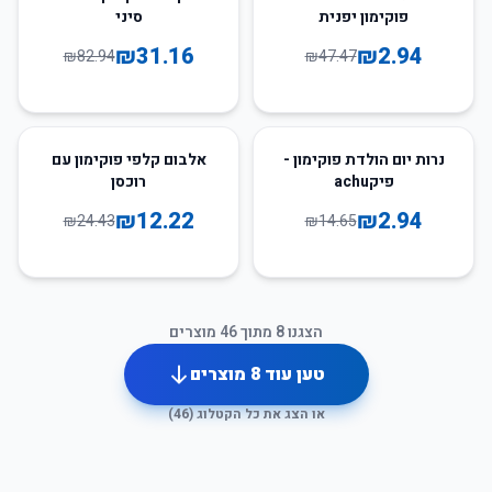
פוקימון יפנית
סיני
₪
31.16
₪
2.94
₪
82.94
₪
47.47
50
%
-
80
%
-
נרות יום הולדת פוקימון -
אלבום קלפי פוקימון עם
פיקachu
רוכסן
₪
12.22
₪
2.94
₪
24.43
₪
14.65
הצגנו
8
מתוך
46
מוצרים
טען עוד
8
מוצרים
או הצג את כל הקטלוג (
46
)