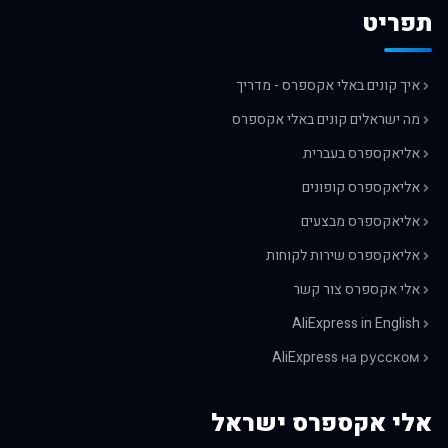
תפריט
איך קונים באלי אקספרס - מדריך
מה ישראלים קונים באלי אקספרס
אליאקספרס בעברית
אליאקספרס קופונים
אליאקספרס מבצעים
אליאקספרס שירות לקוחות
אלי אקספרס צור קשר
AliExpress in English
AliExpress на русском
אלי אקספרס ישראל