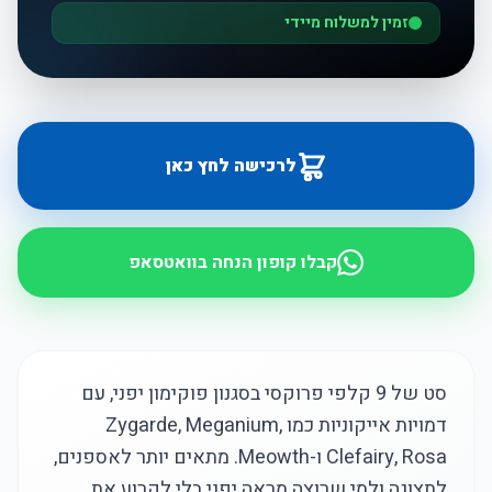
זמין למשלוח מיידי
לרכישה לחץ כאן
קבלו קופון הנחה בוואטסאפ
סט של 9 קלפי פרוקסי בסגנון פוקימון יפני, עם
דמויות אייקוניות כמו Zygarde, Meganium,
Clefairy, Rosa ו-Meowth. מתאים יותר לאספנים,
לתצוגה ולמי שרוצה מראה יפני בלי לקרוע את