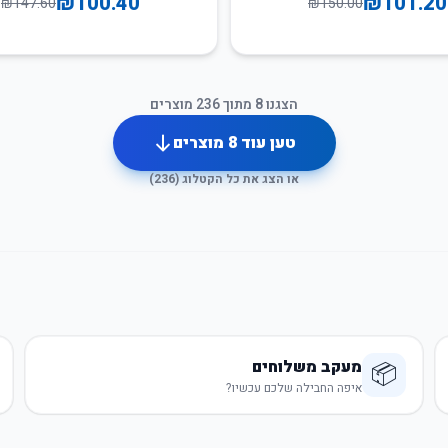
₪
100.40
₪
101.20
₪
147.60
₪
150.00
הצגנו
8
מתוך
236
מוצרים
טען עוד
8
מוצרים
או הצג את כל הקטלוג (
236
)
מעקב משלוחים
📦
איפה החבילה שלכם עכשיו?