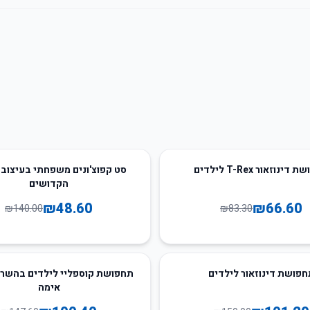
65
%
-
דינוזאור T-Rex לילדים
סט קפוצ'ונים משפחתי בעיצוב 
הקדושים
₪
48.60
₪
66.60
₪
140.00
₪
83.30
32
%
-
חפושת דינוזאור לילדים
תחפושת קוספליי לילדים בהשר
אימה