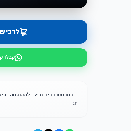
לרכיש
קבלו ק
סט סווטשירטים תואם למשפחה בעיצוב
חג.