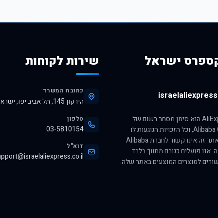
ספרס ישראל
שירות לקוחות
כתובת המשרד
israelaliexpress.
הירקון 145, תל אביב יפו, ישראל, 6345313
הסימן AliExpress הוא סימן מסחר רשום של
טלפון
03-5810154
חברת Alibaba Group, וכל הזכויות הנוגעות לו
שמורות לה. אתר זה אינו קשור לחברת Alibaba
דוא"ל
ה. אנו פועלים כגורם מתווך בלבד
pport@israelaliexpress.co.il
ורים למוצרים המוצעים באתר שלה.