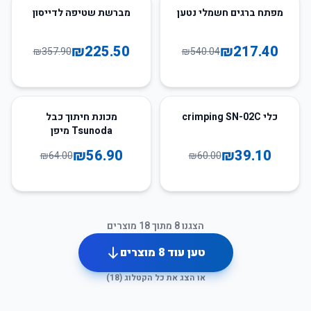
37
%
-
60
%
-
מפתח ברגים חשמלי נטען
מברשת שטיפה לדייסון
₪
225.50
₪
217.40
₪
357.90
₪
540.04
11
%
-
35
%
-
כלי crimping SN-02C
מכונת חיתוך כבל
Tsunoda מיפן
₪
56.90
₪
39.10
₪
64.00
₪
60.00
הצגנו
8
מתוך
18
מוצרים
טען עוד
8
מוצרים
או הצג את כל הקטלוג (
18
)