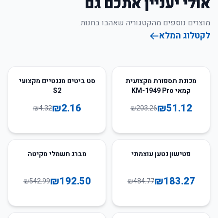
אולי יעניין אתכם גם
מוצרים נוספים מהקטגוריה שאהבו בחנות.
לקטלוג המלא
50
%
-
75
%
-
מכונת תספורת מקצועית
סט ביטים מגנטיים מקצועי
קמאי KM-1949 Pro
S2
₪
2.16
₪
51.12
₪
4.32
₪
203.26
65
%
-
62
%
-
פטישון נטען עוצמתי
מברג חשמלי מקיטה
₪
192.50
₪
183.27
₪
542.99
₪
484.77