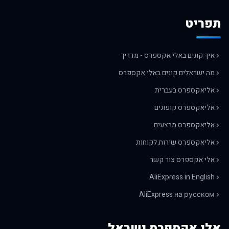
תפריט
איך קונים באלי אקספרס - מדריך
מה ישראלים קונים באלי אקספרס
אליאקספרס בעברית
אליאקספרס קופונים
אליאקספרס מבצעים
אליאקספרס שירות לקוחות
אלי אקספרס צור קשר
AliExpress in English
AliExpress на русском
אלי אקספרס ישראל