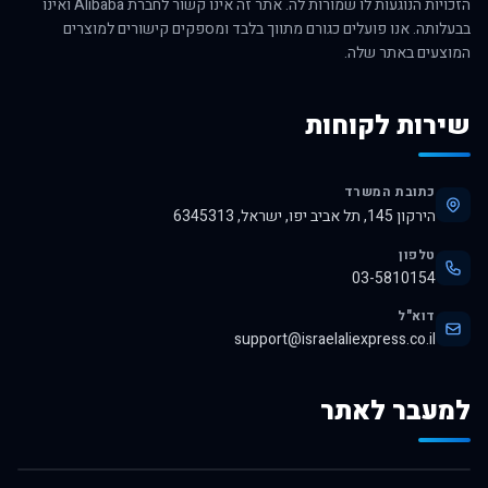
הזכויות הנוגעות לו שמורות לה. אתר זה אינו קשור לחברת Alibaba ואינו
בבעלותה. אנו פועלים כגורם מתווך בלבד ומספקים קישורים למוצרים
המוצעים באתר שלה.
שירות לקוחות
כתובת המשרד
הירקון 145, תל אביב יפו, ישראל, 6345313
טלפון
03-5810154
דוא"ל
support@israelaliexpress.co.il
למעבר לאתר
לרכישה באלי אקספרס