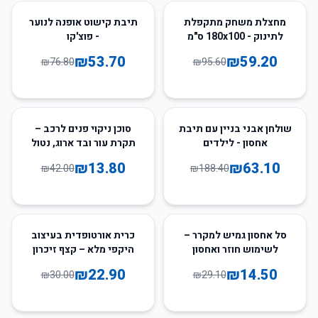
30
%
-
38
%
-
מחצלת משחק מתקפלת
תיבת קישוט אופנה לנוער
לתינוק - 180x100 ס"מ
- פוצ'קו
₪
53.70
₪
59.20
₪
76.80
₪
95.60
67
%
-
67
%
-
שולחן אבני בניין עם תיבת
סוכן ניקוי פנים לרכב –
אחסון - לילדים
תקרת עור ובד ארוג, נטול
מים
₪
13.80
₪
63.10
₪
42.00
₪
188.40
24
%
-
50
%
-
סל אחסון גמיש למקרר –
כרית אורטופדית בעיצוב
לשימוש חוזר ואחסון
היקפי מלא – קצף זיכרון
במגירה
תומך לשינה
₪
22.90
₪
14.50
₪
30.00
₪
29.10