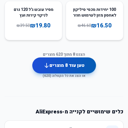
50
%
-
65
%
-
100 יחידות מכסי סיליקון
מסיר עובש ג'ל 120 גרם
לאחסון מזון לשימוש חוזר
לניקוי קירות ועץ
₪
19.80
₪
16.50
₪
39.50
₪
46.60
הצגנו
8
מתוך
620
מוצרים
טען עוד
8
מוצרים
או הצג את כל הקטלוג (
620
)
כלים שימושיים לקנייה מ-AliExpress