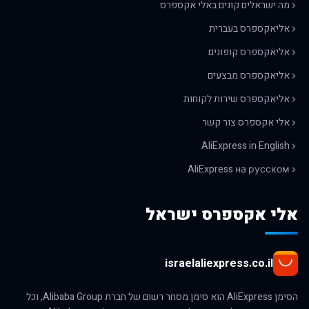
מה ישראלים קונים באלי אקספרס
אליאקספרס בעברית
אליאקספרס קופונים
אליאקספרס מבצעים
אליאקספרס שירות לקוחות
אלי אקספרס צור קשר
AliExpress in English
AliExpress на русском
אלי אקספרס ישראל
israelaliexpress.co.il
הסימן AliExpress הוא סימן מסחר רשום של חברת Alibaba Group, וכל