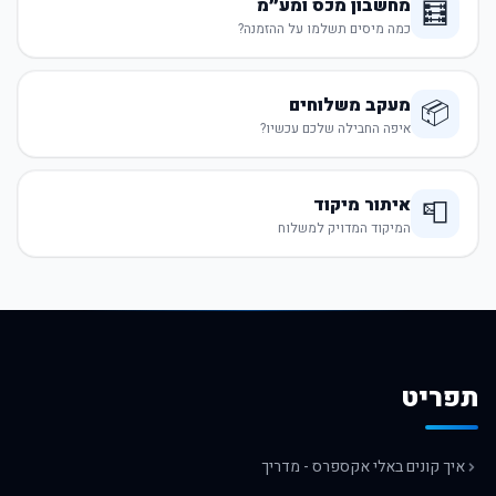
מחשבון מכס ומע״מ
🧮
כמה מיסים תשלמו על ההזמנה?
מעקב משלוחים
📦
איפה החבילה שלכם עכשיו?
איתור מיקוד
📮
המיקוד המדויק למשלוח
תפריט
איך קונים באלי אקספרס - מדריך