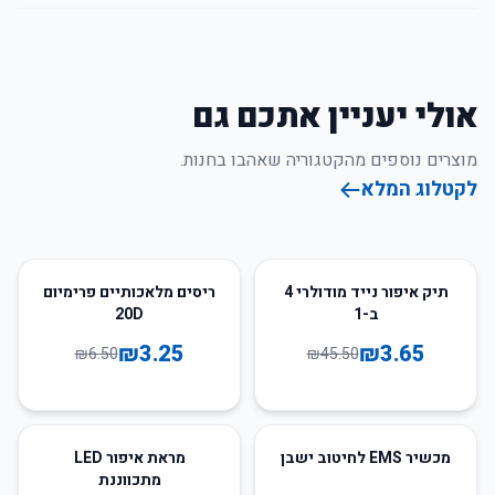
אולי יעניין אתכם גם
מוצרים נוספים מהקטגוריה שאהבו בחנות.
לקטלוג המלא
50
%
-
92
%
-
תיק איפור נייד מודולרי 4
ריסים מלאכותיים פרימיום
ב-1
20D
₪
3.25
₪
3.65
₪
6.50
₪
45.50
31
%
-
81
%
-
מכשיר EMS לחיטוב ישבן
מראת איפור LED
מתכווננת