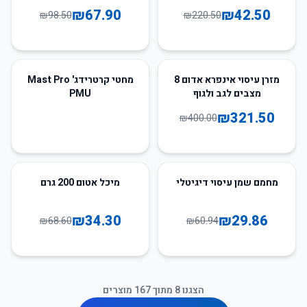
₪
67.90
₪
42.50
₪
98.50
₪
220.50
20
%
-
מזרן עיסוי אינפרא אדום 8
מחטי קרטרידג' Mast Pro
מצבים לגב ולגוף
PMU
₪
321.50
₪
400.00
50
%
-
51
%
-
מחמם שמן עיסוי דיגיטלי
מיכל אטום 200 גרם
₪
34.30
₪
29.86
₪
68.60
₪
60.94
הצגנו
8
מתוך
167
מוצרים