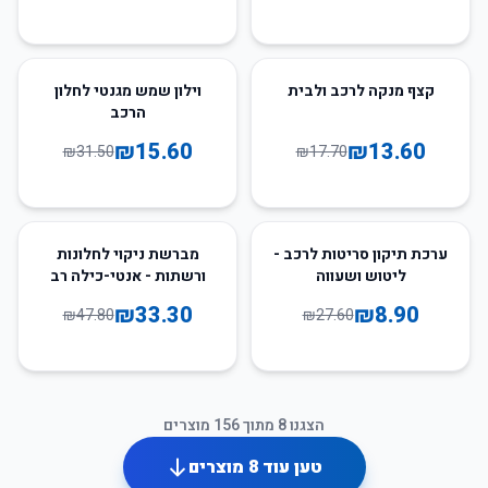
50
%
-
23
%
-
קצף מנקה לרכב ולבית
וילון שמש מגנטי לחלון
הרכב
₪
15.60
₪
13.60
₪
31.50
₪
17.70
30
%
-
68
%
-
ערכת תיקון סריטות לרכב -
מברשת ניקוי לחלונות
ליטוש ושעווה
ורשתות - אנטי-כילה רב
תכליתית
₪
33.30
₪
8.90
₪
47.80
₪
27.60
הצגנו
8
מתוך
156
מוצרים
טען עוד
8
מוצרים