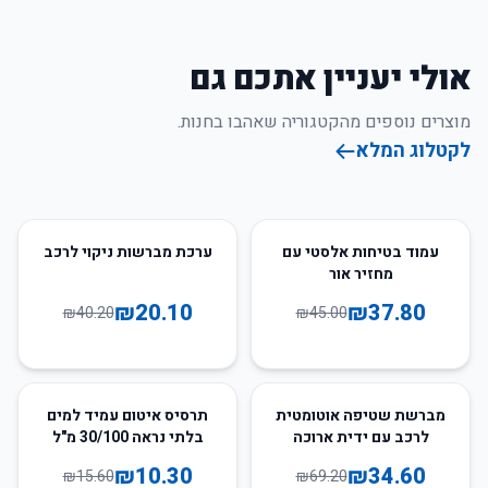
אולי יעניין אתכם גם
מוצרים נוספים מהקטגוריה שאהבו בחנות.
לקטלוג המלא
50
%
-
16
%
-
עמוד בטיחות אלסטי עם
ערכת מברשות ניקוי לרכב
מחזיר אור
₪
20.10
₪
37.80
₪
40.20
₪
45.00
34
%
-
50
%
-
מברשת שטיפה אוטומטית
תרסיס איטום עמיד למים
לרכב עם ידית ארוכה
בלתי נראה 30/100 מ"ל
ומתאם לסבון
₪
10.30
₪
34.60
₪
15.60
₪
69.20