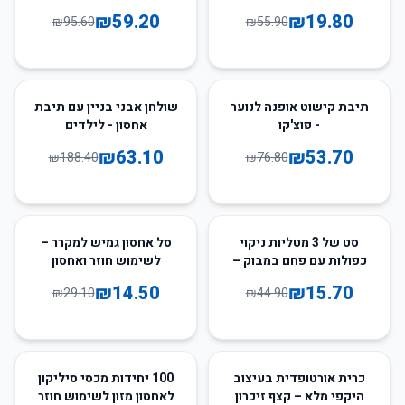
₪
59.20
₪
19.80
₪
95.60
₪
55.90
67
%
-
30
%
-
תיבת קישוט אופנה לנוער
שולחן אבני בניין עם תיבת
- פוצ'קו
אחסון - לילדים
₪
63.10
₪
53.70
₪
188.40
₪
76.80
50
%
-
65
%
-
סט של 3 מטליות ניקוי
סל אחסון גמיש למקרר –
כפולות עם פחם במבוק –
לשימוש חוזר ואחסון
עמידות ואקולוגיות
במגירה
₪
14.50
₪
15.70
₪
29.10
₪
44.90
65
%
-
24
%
-
כרית אורטופדית בעיצוב
100 יחידות מכסי סיליקון
היקפי מלא – קצף זיכרון
לאחסון מזון לשימוש חוזר