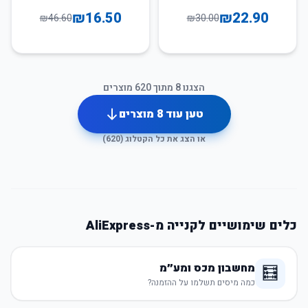
תומך לשינה
₪
16.50
₪
22.90
₪
46.60
₪
30.00
הצגנו
8
מתוך
620
מוצרים
טען עוד
8
מוצרים
או הצג את כל הקטלוג (
620
)
כלים שימושיים לקנייה מ-AliExpress
מחשבון מכס ומע״מ
🧮
כמה מיסים תשלמו על ההזמנה?