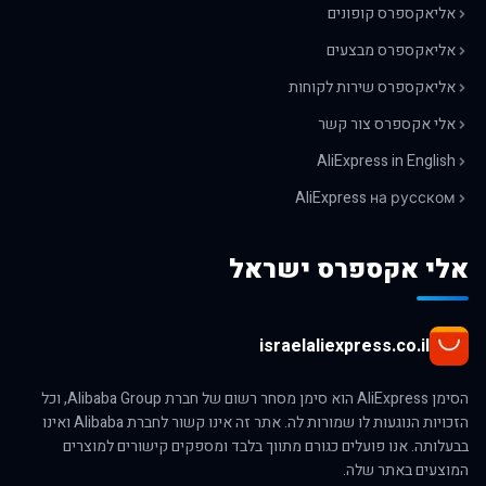
אליאקספרס קופונים
אליאקספרס מבצעים
אליאקספרס שירות לקוחות
אלי אקספרס צור קשר
AliExpress in English
AliExpress на русском
אלי אקספרס ישראל
israelaliexpress.co.il
הסימן AliExpress הוא סימן מסחר רשום של חברת Alibaba Group, וכל
הזכויות הנוגעות לו שמורות לה. אתר זה אינו קשור לחברת Alibaba ואינו
בבעלותה. אנו פועלים כגורם מתווך בלבד ומספקים קישורים למוצרים
המוצעים באתר שלה.