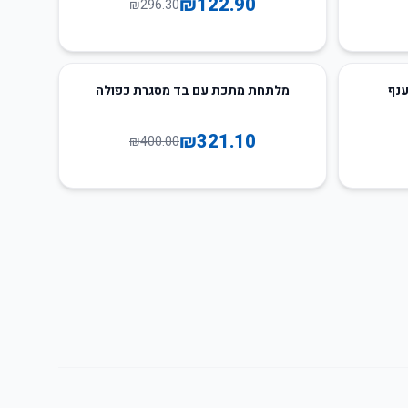
₪
122.90
₪
296.30
20
%
-
ענף
מלתחת מתכת עם בד מסגרת כפולה
₪
321.10
₪
400.00