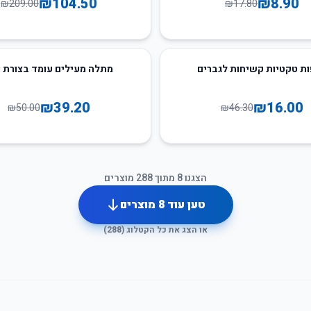
₪
104.50
₪
8.90
₪
209.00
₪
17.80
22
%
-
ת טקטיות קשיחות לגברים
מתלה מעילים עומד בצורת 
₪
39.20
₪
16.00
₪
50.00
₪
46.30
הצגנו
8
מתוך
288
מוצרים
טען עוד
8
מוצרים
או הצג את כל הקטלוג (
288
)