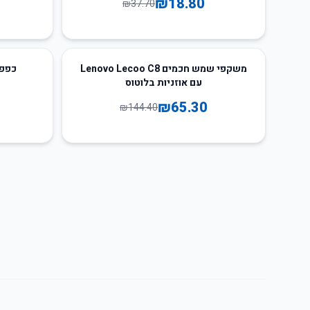
₪
18.80
₪
37.70
65
%
-
55
%
-
משקפי שמש חכמים Lenovo Lecoo C8
כפפו
עם אוזניות בלוטוס
₪
65.30
₪
144.40