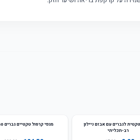
מירה על קרקפת בריאה ושיער חזק.
50
%
-
טקטית לגברים עם אבזם ניילון
מגפי קרסול טקטיים גברים Camo
רב-תכליתי