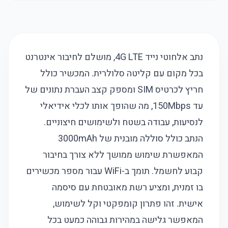
נתב אלחוטי נייד 4G LTE, מושלם לחיבור אינטרנט
בכל מקום עם קליטה סלולרית. המכשיר כולל
חריץ לכרטיס SIM ומספק קצב העברת נתונים של
עד 150Mbps, מה שהופך אותו לכלי אידיאלי
לנסיעות, עבודה בשטח ולשימושים חיצוניים.
הנתב כולל סוללה מובנית של 3000mAh
המאפשרת שימוש ממושך ללא צורך בחיבור
קבוע לחשמל. תומך ב-WiFi עבור מספר מכשירים
בו זמנית, ומציע רשת מאובטחת עם סיסמה
אישית. זהו פתרון קומפקטי וקל לשימוש,
המאפשר גלישה במהירות גבוהה כמעט בכל