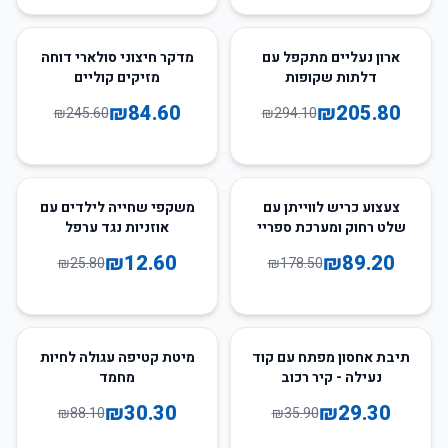
66
%
-
30
%
-
ארון נעליים מתקפל עם
מדקר חיצוני סולארי דוחה
דלתות שקופות
מזיקים קוליים
₪
84.60
₪
205.80
₪
245.60
₪
294.10
51
%
-
50
%
-
צעצוע כריש לווייתן עם
משקפי שחייה לילדים עם
שלט רחוק ומערכת ספריי
אוזניות נגד ערפל
מים
₪
12.60
₪
89.20
₪
25.80
₪
178.50
66
%
-
18
%
-
תיבת אחסון מפתח עם קוד
מיטת קטיפה עגולה לחיות
נעילה - קיר רכוב
מחמד
₪
30.30
₪
29.30
₪
88.10
₪
35.90