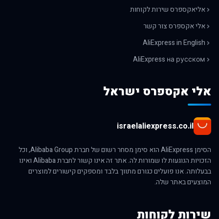
אליאקספרס שירות לקוחות
אלי אקספרס צור קשר
AliExpress in English
AliExpress на русском
אלי אקספרס ישראל
israelaliexpress.co.il
הסימן AliExpress הוא סימן מסחר רשום של חברת Alibaba Group, וכל
הזכויות הנוגעות לו שמורות לה. אתר זה אינו קשור לחברת Alibaba ואינו
בבעלותה. אנו פועלים כגורם מתווך בלבד ומספקים קישורים למוצרים
המוצעים באתר שלה.
שירות לקוחות