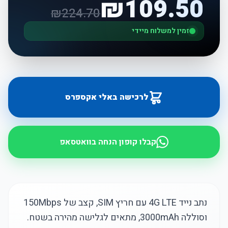
₪
109.50
₪
224.70
זמין למשלוח מיידי
לרכישה באלי אקספרס
קבלו קופון הנחה בוואטסאפ
נתב נייד 4G LTE עם חריץ SIM, קצב של 150Mbps
וסוללה 3000mAh, מתאים לגלישה מהירה בשטח.