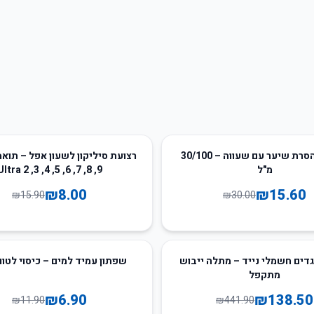
50
%
-
ספריי להסרת שיער עם שעווה – 30/100
רצועת סיליקון לשעון אפל – תוא
מ"ל
9, 8, 7, 6, 5, 4, 3, Ultra 2
₪
8.00
₪
15.60
₪
15.90
₪
30.00
42
%
-
דים חשמלי נייד – מתלה ייבוש
שפתון עמיד למים – כיסוי לטוו
מתקפל
₪
6.90
₪
138.50
₪
11.90
₪
441.90