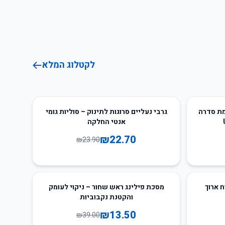
לקטלוג המלא
5
%
-
מת סדרה
גרבי נעליים סרוגות לתינוק – סוליות גומי
אנטי החלקה
₪
22.70
₪
23.90
65
%
-
ח ארוך
מסכת פילינג ראש שחור – ניקוי לעומק
והקטנת נקבוביות
₪
13.50
₪
39.00