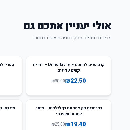
אולי יעניין אתכם גם
מוצרים נוספים מהקטגוריה שאהבו בחנות.
48
%
-
25
%
-
קרם פנים לחות מזין Dimollaure – דהיית
קווים עדינים
₪
22.50
₪
30.00
69
%
-
22
%
-
גרביונים דק צמר חם רך לילדות – סופר
מייבש בג
למתוח ואופנתי
₪
19.40
₪
25.00