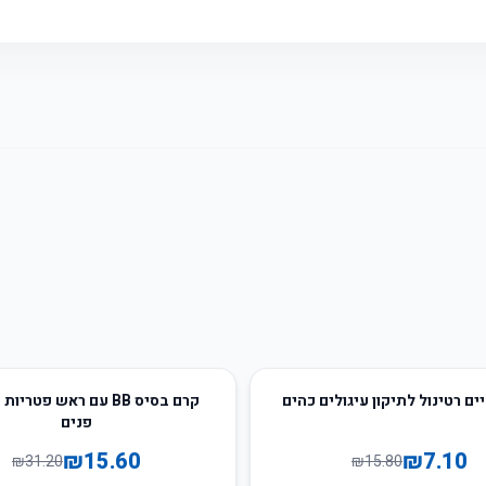
50
%
-
ים רטינול לתיקון עיגולים כהים
קרם בסיס BB עם ראש פטריו
פנים
₪
15.60
₪
7.10
₪
31.20
₪
15.80