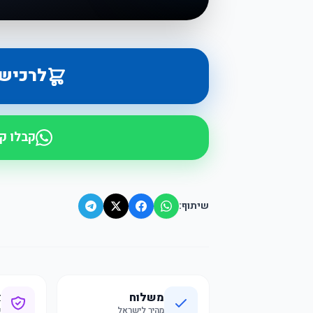
לרכיש
קבלו ק
שיתוף:
משלוח
א
מהיר לישראל
ק