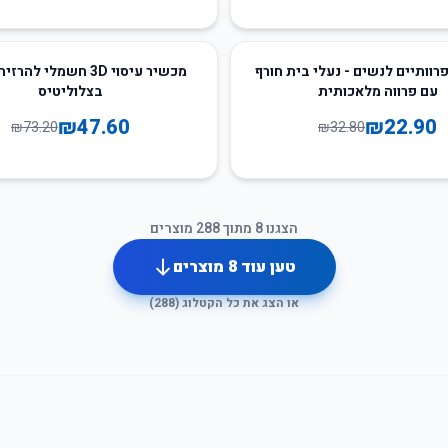
35
%
-
רוותיים לנשים - נעלי בית חורף
מכשיר עיסוי 3D חשמלי לה
עם פרווה מלאכותית
בצלוליטיס
₪
47.60
₪
22.90
₪
73.20
₪
32.80
הצגנו
8
מתוך
288
מוצרים
טען עוד
8
מוצרים
או הצג את כל הקטלוג (
288
)