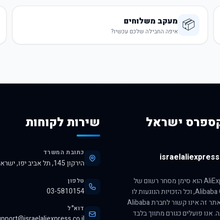
מעקב משלוחים
📦
איפה החבילה שלכם עכשיו?
ספרס ישראל
שירות לקוחות
כתובת המשרד
israelaliexpress.
הירקון 145, תל אביב יפו, ישראל, 6345313
הסימן AliExpress הוא סימן מסחר רשום של
טלפון
03-5810154
חברת Alibaba Group, וכל הזכויות הנוגעות לו
שמורות לה. אתר זה אינו קשור לחברת Alibaba
דוא"ל
ה. אנו פועלים כגורם מתווך בלבד
pport@israelaliexpress.co.il