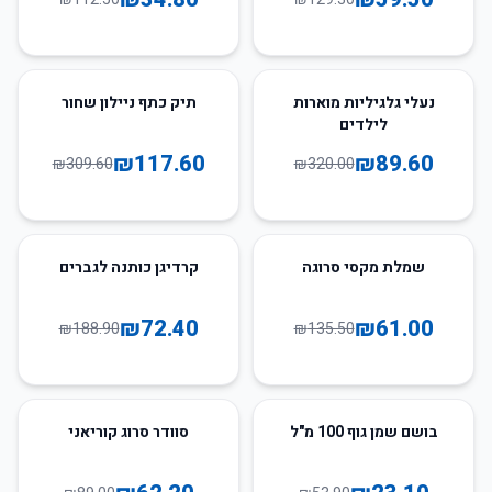
62
%
-
72
%
-
נעלי גלגיליות מוארות
תיק כתף ניילון שחור
לילדים
₪
117.60
₪
89.60
₪
309.60
₪
320.00
62
%
-
55
%
-
שמלת מקסי סרוגה
קרדיגן כותנה לגברים
₪
72.40
₪
61.00
₪
188.90
₪
135.50
30
%
-
57
%
-
בושם שמן גוף 100 מ"ל
סוודר סרוג קוריאני