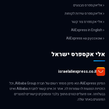
אליאקספרס מבצעים
אליאקספרס שירות לקוחות
אלי אקספרס צור קשר
AliExpress in English
AliExpress на русском
אלי אקספרס ישראל
israelaliexpress.co.il
הסימן AliExpress הוא סימן מסחר רשום של חברת Alibaba Group, וכל
הזכויות הנוגעות לו שמורות לה. אתר זה אינו קשור לחברת Alibaba ואינו
בבעלותה. אנו פועלים כגורם מתווך בלבד ומספקים קישורים למוצרים
המוצעים באתר שלה.