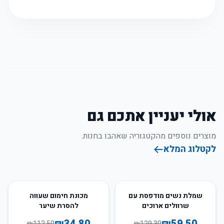
אולי יעניין אתכם גם
מוצרים נוספים מהקטגוריה שאהבו בחנות.
לקטלוג המלא
69
%
-
54
%
-
שמלת נשים מודפסת עם
מכונת חימום שעווה
שרוולים ארוכים
להסרת שיער
₪
34.80
₪
59.50
₪
112.50
₪
129.30