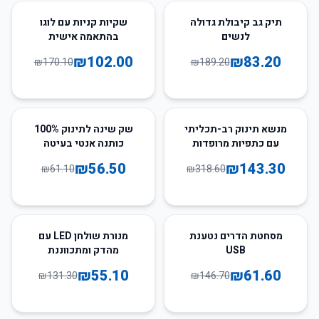
40
%
-
56
%
-
תיק גב קיבולת גדולה
שקיות קניות עם לוגו
לנשים
בהתאמה אישית
₪
102.00
₪
83.20
₪
170.10
₪
189.20
8
%
-
55
%
-
מנשא תינוק רב-תכליתי
שק שינה לתינוק 100%
עם כתפיות מרופדות
כותנה אנטי בעיטה
₪
56.50
₪
143.30
₪
61.10
₪
318.60
58
%
-
58
%
-
מסחטת הדרים נטענת
מנורת שולחן LED עם
USB
מהדק ומתכווננת
₪
55.10
₪
61.60
₪
131.30
₪
146.70