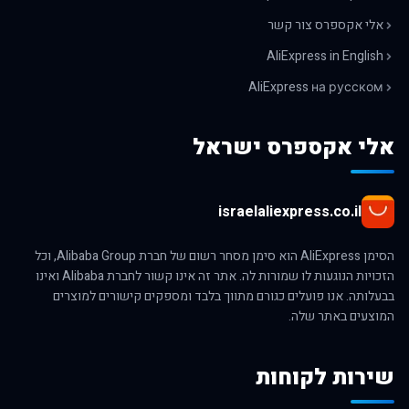
אלי אקספרס צור קשר
AliExpress in English
AliExpress на русском
אלי אקספרס ישראל
israelaliexpress.co.il
הסימן AliExpress הוא סימן מסחר רשום של חברת Alibaba Group, וכל
הזכויות הנוגעות לו שמורות לה. אתר זה אינו קשור לחברת Alibaba ואינו
בבעלותה. אנו פועלים כגורם מתווך בלבד ומספקים קישורים למוצרים
המוצעים באתר שלה.
שירות לקוחות