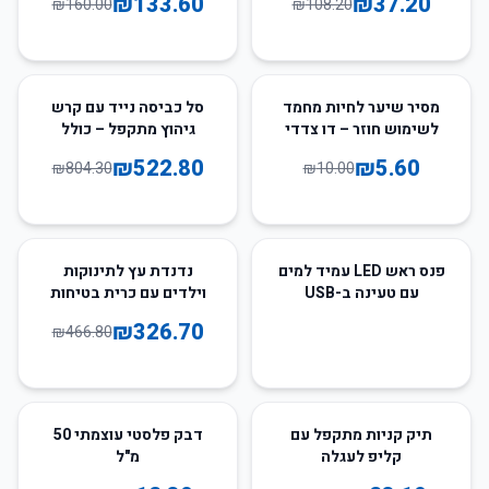
₪
133.60
₪
37.20
₪
160.00
₪
108.20
35
%
-
44
%
-
מסיר שיער לחיות מחמד
סל כביסה נייד עם קרש
לשימוש חוזר – דו צדדי
גיהוץ מתקפל – כולל
מסיליקון
גלגלים
₪
522.80
₪
5.60
₪
804.30
₪
10.00
30
%
-
פנס ראש LED עמיד למים
נדנדת עץ לתינוקות
עם טעינה ב-USB
וילדים עם כרית בטיחות
לשימוש פנימי
₪
326.70
₪
466.80
50
%
-
40
%
-
תיק קניות מתקפל עם
דבק פלסטי עוצמתי 50
קליפ לעגלה
מ"ל