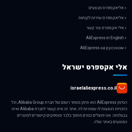
אליאקספרס מבצעים
אליאקספרס שירות לקוחות
אלי אקספרס צור קשר
AliExpress in English
AliExpress на русском
אלי אקספרס ישראל
israelaliexpress.co.il
הסימן AliExpress הוא סימן מסחר רשום של חברת Alibaba Group, וכל
הזכויות הנוגעות לו שמורות לה. אתר זה אינו קשור לחברת Alibaba ואינו
בבעלותה. אנו פועלים כגורם מתווך בלבד ומספקים קישורים למוצרים
המוצעים באתר שלה.