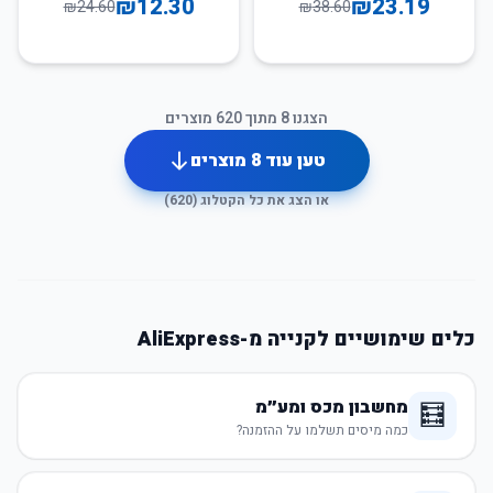
₪
12.30
₪
23.19
₪
24.60
₪
38.60
הצגנו
8
מתוך
620
מוצרים
טען עוד
8
מוצרים
או הצג את כל הקטלוג (
620
)
כלים שימושיים לקנייה מ-AliExpress
מחשבון מכס ומע״מ
🧮
כמה מיסים תשלמו על ההזמנה?