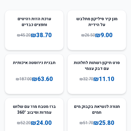
14
%
-
66
%
-
מגן קיר סיליקון מתלבש
ערכת הזזת רהיטים
על הידית
וחפצים כבדים
₪
38.70
₪
9.00
₪
45.20
₪
26.50
66
%
-
66
%
-
סרט תיקון רשתות לחלונות
תבנית נירוסטה איכותית
עם דבק עצמי
₪
63.60
₪
11.10
₪
187.00
₪
32.70
54
%
-
50
%
-
חגורה לנשיאת בקבוק מים
ברז מטבח מרר עם שלוש
חמים
עמדות וסיבוב 360°
₪
24.00
₪
25.80
₪
52.20
₪
51.70