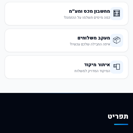
מחשבון מכס ומע״מ
🧮
כמה מיסים תשלמו על ההזמנה?
מעקב משלוחים
📦
איפה החבילה שלכם עכשיו?
איתור מיקוד
📮
המיקוד המדויק למשלוח
תפריט