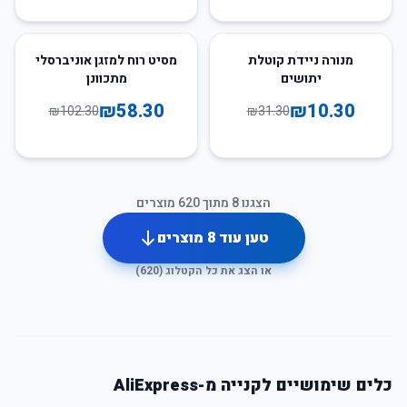
43
%
-
67
%
-
מנורה ניידת קוטלת
מסיט רוח למזגן אוניברסלי
יתושים
מתכוונן
₪
58.30
₪
10.30
₪
102.30
₪
31.30
הצגנו
8
מתוך
620
מוצרים
טען עוד
8
מוצרים
או הצג את כל הקטלוג (
620
)
כלים שימושיים לקנייה מ-AliExpress