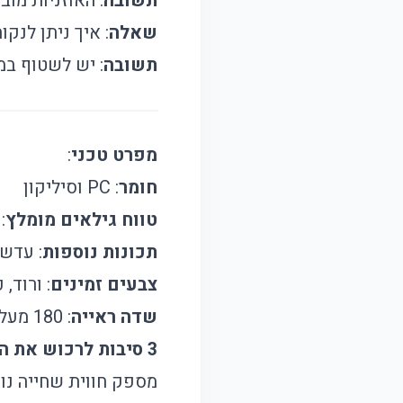
תשובה
: האוזניות מו
שאלה
: איך ניתן לנק
תשובה
: יש לשטוף במ
מפרט טכני
:
חומר
: PC וסיליקון
טווח גילאים מומלץ
: 3-12 ש
תכונות נוספות
: עדשו
צבעים זמינים
: ורוד, 
שדה ראייה
: 180 מעלות
3 סיבות לרכוש את המוצר הזה
מספק חווית שחייה נוח