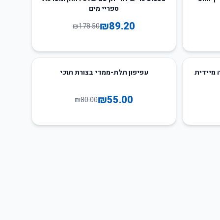
ספריי מים
₪
89.20
₪
178.50
31
%
-
 מיידית
עפיפון תלת-ממדי בצורת תוכי
₪
55.00
₪
80.00