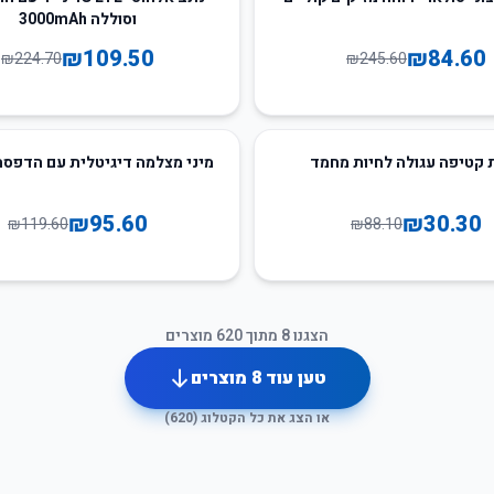
וסוללה 3000mAh
₪
109.50
₪
84.60
₪
224.70
₪
245.60
20
%
-
 קטיפה עגולה לחיות מחמד
מיני מצלמה דיגיטלית עם הדפסה
₪
95.60
₪
30.30
₪
119.60
₪
88.10
הצגנו
8
מתוך
620
מוצרים
טען עוד
8
מוצרים
או הצג את כל הקטלוג (
620
)