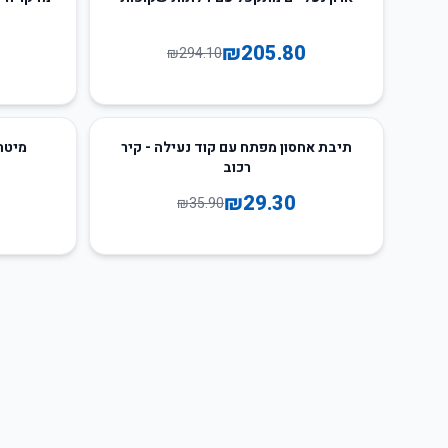
₪
205.80
₪
294.10
66
%
-
18
%
-
תיבת אחסון מפתח עם קוד נעילה - קיר
מיטת
רכוב
₪
29.30
₪
35.90