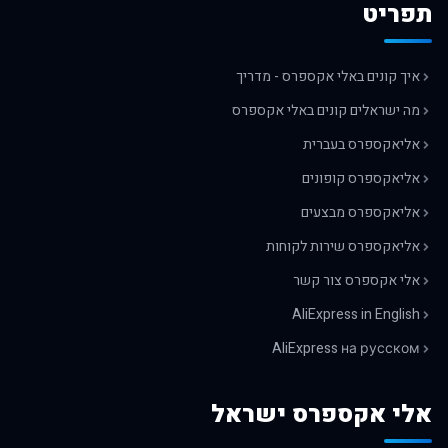
תפריט
איך קונים באלי אקספרס - מדריך
מה ישראלים קונים באלי אקספרס
אליאקספרס בעברית
אליאקספרס קופונים
אליאקספרס מבצעים
אליאקספרס שירות לקוחות
אלי אקספרס צור קשר
AliExpress in English
AliExpress на русском
אלי אקספרס ישראל