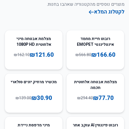
מוצרים נוספים מהקטגוריה שאהבו בחנות.
לקטלוג המלא
25
%
-
71
%
-
רובוט חיית מחמד
מצלמת אבטחה מיני
אינטליגנטי EMOPET
אלחוטית 1080P HD
₪
121.60
₪
166.60
₪
162.10
₪
566.80
78
%
-
74
%
-
מצלמת אבטחה אלחוטית
מכשיר מרחיק יונים סולארי
חכמה
₪
30.90
₪
77.70
₪
139.00
₪
294.40
74
%
-
77
%
-
רובוט פינגווין AI עוקב אחר
מיני מדפסת ניידת