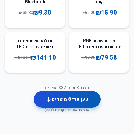
קווים
Bluetooth
₪
9.30
₪
15.90
₪
35.80
₪
69.00
55
%
-
18
%
-
מנורת שולחן RGB
מצלמה אלחוטית דו
מתכווננת עם תאורת LED
כיוונית עם נורת LED
IMOU 3MP/5MP
₪
141.10
₪
79.58
₪
313.50
₪
97.20
הצגנו
8
מתוך
337
מוצרים
טען עוד
8
מוצרים
או הצג את כל הקטלוג (
337
)