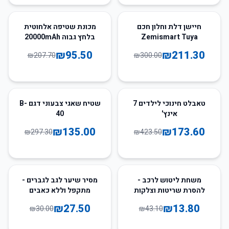
54
%
-
30
%
-
חיישן דלת וחלון חכם
מכונת שטיפה אלחוטית
Zemismart Tuya
בלחץ גבוה 20000mAh
Zigbee
₪
95.50
₪
211.30
₪
207.70
₪
300.00
55
%
-
59
%
-
טאבלט חינוכי לילדים 7
שטיח שאגי צבעוני דגם B-
אינץ'
40
₪
135.00
₪
173.60
₪
297.30
₪
423.50
8
%
-
68
%
-
משחת ליטוש לרכב -
מסיר שיער לגב לגברים -
להסרת שריטות וצלקות
מתקפל וללא כאבים
20/80 גרם
₪
27.50
₪
13.80
₪
30.00
₪
43.10