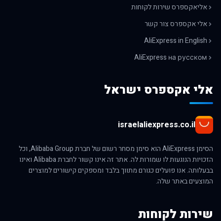
אליאקספרס שירות לקוחות
אלי אקספרס צור קשר
AliExpress in English
AliExpress на русском
אלי אקספרס ישראל
israelaliexpress.co.il
הסימן AliExpress הוא סימן מסחר רשום של חברת Alibaba Group, וכל
הזכויות הנוגעות לו שמורות לה. אתר זה אינו קשור לחברת Alibaba ואינו
בבעלותה. אנו פועלים כגורם מתווך בלבד ומספקים קישורים למוצרים
המוצעים באתר שלה.
שירות לקוחות