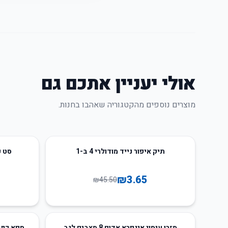
אולי יעניין אתכם גם
מוצרים נוספים מהקטגוריה שאהבו בחנות.
68
%
-
92
%
-
תיק איפור נייד מודולרי 4 ב-1
סט כל
₪
3.65
₪
45.50
23
%
-
20
%
-
מזרן עיסוי אינפרא אדום 8 מצבים לגב
ספא כף ר