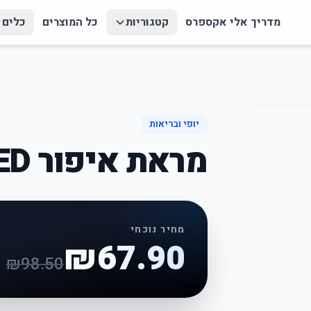
מדריך אלי אקספרס
קטגוריות
כל המוצרים
כלים
יופי ובריאות
מראת איפור LED מתכווננת
מחיר נוכחי
₪
67.90
₪
98.50