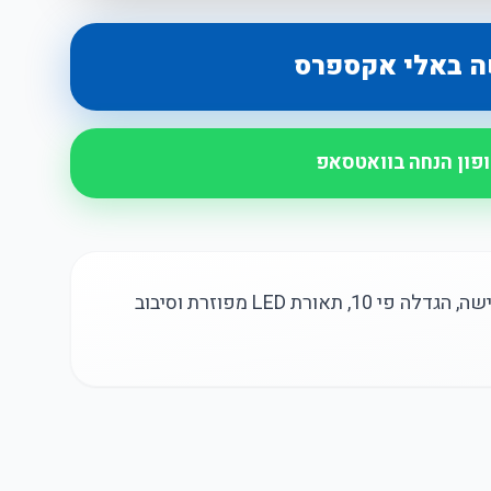
ה באלי אקספרס
ופון הנחה בוואטסאפ
מראת איפור LED עם זרוע גמישה וגמישה, הגדלה פי 10, תאורת LED מפוזרת וסיבוב