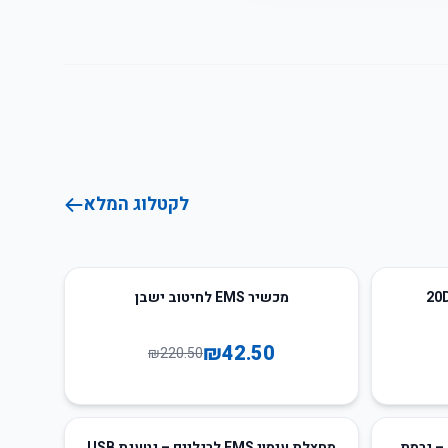
לקטלוג המלא
81
%
-
מכשיר EMS לחיטוב ישבן
₪
42.50
₪
220.50
19
%
-
– גרסת
מחצלת עיסוי EMS לרגליים – נטענת USB