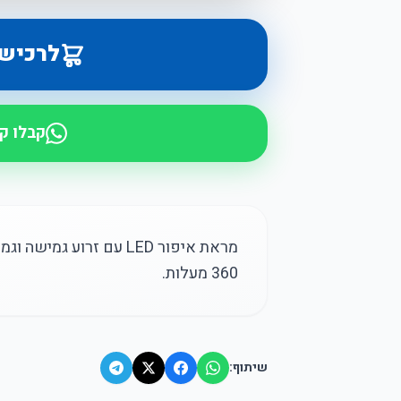
לרכיש
קבלו ק
360 מעלות.
שיתוף: