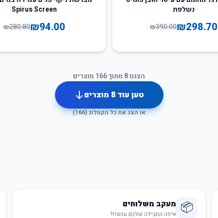
נשלפת
Spirus Screen
₪
94.00
₪
298.70
₪
280.80
₪
390.00
הצגנו
8
מתוך
166
מוצרים
טען עוד
8
מוצרים
או הצג את כל הקטלוג (
166
)
מעקב משלוחים
📦
איפה החבילה שלכם עכשיו?