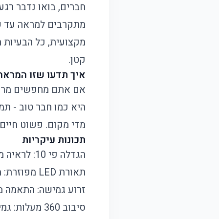
חברים, בואו נדבר רגע
מתקרבים למראה עד שה
מקצועית, כל הבעיות 
קטן.
איך תדעו שזו המרא
אם אתם מחפשים מראה
היא כמו חבר טוב - ת
מדי מקום. פשוט חיים
תכונות עיקריות
הגדלה פי 10: לראיה מדויקת של כל פרט
תאורת LED מפוזרת: מאירה את הפנים באופן אחיד ונעים
זרוע גמישה: התאמה מו
סיבוב 360 מעלות: גמישות מקסימלית בשימוש