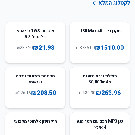
לקטלוג המלא
92
%
-
60
%
-
מקרן נייד U80 Max 4K
אוזניות TWS שיאומי
בלוטות' 5.3
₪
21.98
₪
1510.00
₪
287.20
₪
3785.00
24
%
-
40
%
-
סוללת גיבוי נטענת
מדפסת תמונות ניידת
50,000mAh
שיאומי
₪
208.50
₪
263.96
₪
276.15
₪
439.90
63
%
-
62
%
-
נגן MP3 חכם עם מסך מגע
מיקרופון אלחוטי מקצועי
4 אינץ'