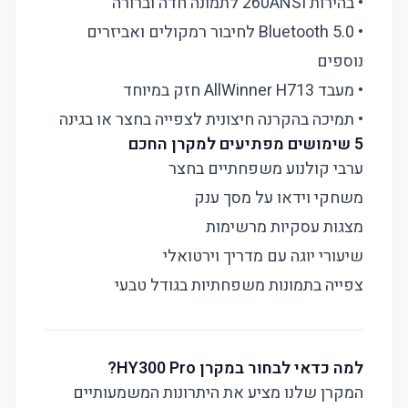
• בהירות 260ANSI לתמונה חדה וברורה
• Bluetooth 5.0 לחיבור רמקולים ואביזרים
נוספים
• מעבד AllWinner H713 חזק במיוחד
• תמיכה בהקרנה חיצונית לצפייה בחצר או בגינה
5 שימושים מפתיעים למקרן החכם
ערבי קולנוע משפחתיים בחצר
משחקי וידאו על מסך ענק
מצגות עסקיות מרשימות
שיעורי יוגה עם מדריך וירטואלי
צפייה בתמונות משפחתיות בגודל טבעי
למה כדאי לבחור במקרן HY300 Pro?
המקרן שלנו מציע את היתרונות המשמעותיים