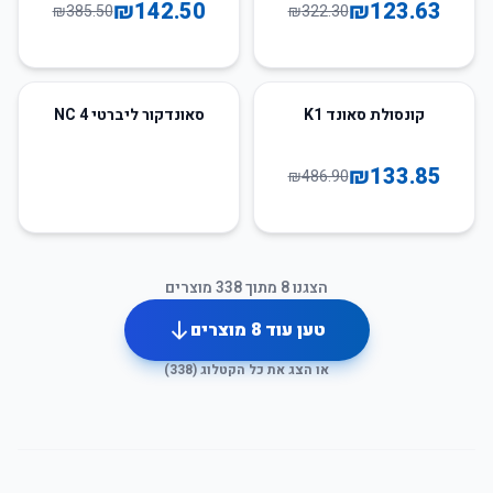
₪
142.50
₪
123.63
₪
385.50
₪
322.30
73
%
-
קונסולת סאונד K1
סאונדקור ליברטי 4 NC
₪
133.85
₪
486.90
הצגנו
8
מתוך
338
מוצרים
טען עוד
8
מוצרים
או הצג את כל הקטלוג (
338
)