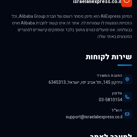
israelaliexpress.co.il
הסימן AliExpress הוא סימן מסחר רשום של חברת Alibaba Group, וכל
הזכויות הנוגעות לו שמורות לה. אתר זה אינו קשור לחברת Alibaba ואינו
בבעלותה. אנו פועלים כגורם מתווך בלבד ומספקים קישורים למוצרים
המוצעים באתר שלה.
שירות לקוחות
כתובת המשרד
הירקון 145, תל אביב יפו, ישראל, 6345313
טלפון
03-5810154
דוא"ל
support@israelaliexpress.co.il