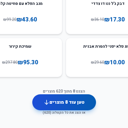
56
%
-
דבק ג'ל ננו דו צדדי
מגב הפלא עם סחיטה קל
₪
43.60
₪
17.30
₪
99.20
₪
36.10
68
%
-
ג פלא יפני להסרת אבנית
שמיכת קירור
₪
95.30
₪
10.00
₪
297.80
₪
29.60
הצגנו
8
מתוך
620
מוצרים
טען עוד
8
מוצרים
או הצג את כל הקטלוג (
620
)