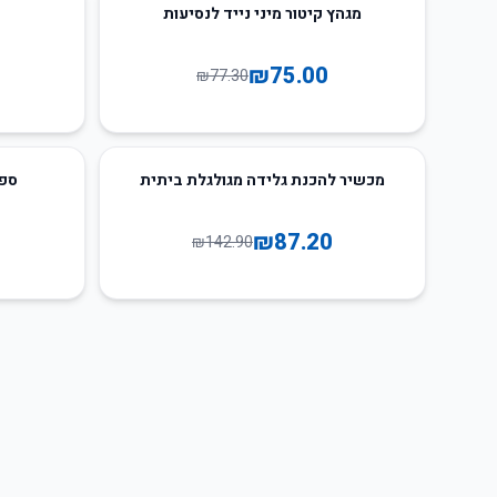
52
%
-
3
%
-
מגהץ קיטור מיני נייד לנסיעות
₪
75.00
₪
77.30
66
%
-
39
%
-
מכשיר להכנת גלידה מגולגלת ביתית
ספו
₪
87.20
₪
142.90