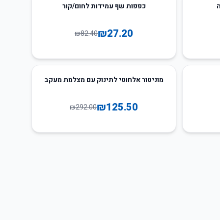
67
%
-
ה
כפפות שף עמידות לחום/קור
₪
27.20
₪
82.40
57
%
-
מוניטור אלחוטי לתינוק עם מצלמת מעקב
₪
125.50
₪
292.00