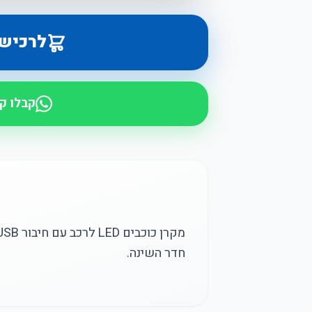
לרכיש
קבלו ק
חדר השינה.