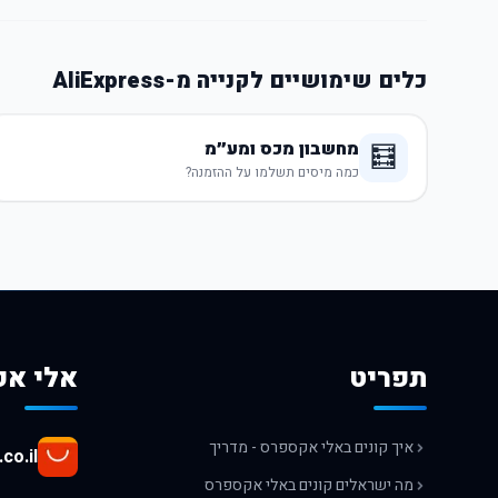
כלים שימושיים לקנייה מ-AliExpress
מחשבון מכס ומע״מ
🧮
כמה מיסים תשלמו על ההזמנה?
תפריט
אלי אק
איך קונים באלי אקספרס - מדריך
co.il
מה ישראלים קונים באלי אקספרס