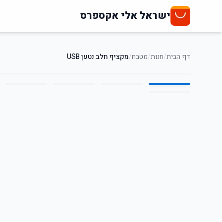
ישראל אלי אקספרס
דף הבית
/
חנות
/
מטבח
/
מקציף חלב נטען USB
6
/
1
91
%
-