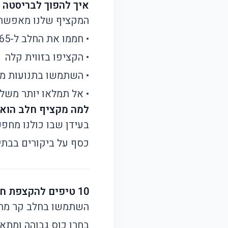
איך להפוך לבריסטה 
המקציף שלנו מאפשר 
• חממו את החלב ל-65 מעלות
• הקציפו בזווית קלה
• השתמשו בתנועות מע
• אל תמלאו יותר משל
למה מקציף חלב הוא must have במטבח המודרני
בעידן שבו כולנו מחפש
כסף על ביקורים בבתי
10 טיפים להקצפת חלב מושלמת
השתמשו בחלב קר מה
בחרו כוס גבוהה ומתא