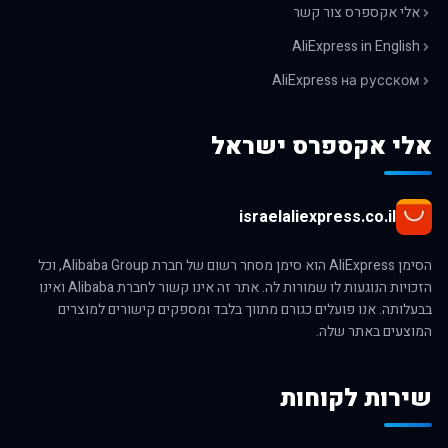
אלי אקספרס צור קשר
AliExpress in English
AliExpress на русском
אלי אקספרס ישראל
israelaliexpress.co.il
הסימן AliExpress הוא סימן מסחר רשום של חברת Alibaba Group, וכל
הזכויות הנוגעות לו שמורות לה. אתר זה אינו קשור לחברת Alibaba ואינו
בבעלותה. אנו פועלים כגורם מתווך בלבד ומספקים קישורים למוצרים
המוצעים באתר שלה.
שירות לקוחות