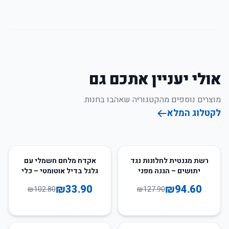
אולי יעניין אתכם גם
מוצרים נוספים מהקטגוריה שאהבו בחנות.
לקטלוג המלא
67
%
-
26
%
-
רשת מגנטית לחלונות נגד
אקדח מלחם חשמלי עם
יתושים – הגנה מפני
גלגל בדיל אוטומטי – כלי
חרקים
עבודה מקצועי
₪
33.90
₪
94.60
₪
102.80
₪
127.90