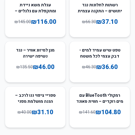
20
%
-
44
%
-
רשתות לחלונות נגד
עגלת משא ניידת
יתושים – התקנה עצמית
ומתקפלת עם גלגלים –
קלה ומהירה
להעמסה קלה ונוחה
₪
116.00
₪
37.10
₪
145.00
₪
66.30
66
%
-
21
%
-
טפט שיש עמיד למים -
מגן למיזוג אוויר – נגד
דבק עצמי לכל משטח
נשיפה ישירה
₪
46.00
₪
36.60
₪
135.50
₪
46.30
22
%
-
26
%
-
רמקולי BlueTooth עם
ספריי ציפוי ננו לרכב –
מים רוקדים – חווית סאונד
הגנה מושלמת מפני
ואור מרהיבה
שריטות
₪
31.10
₪
104.80
₪
40.00
₪
141.60