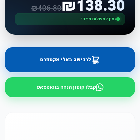
₪
138.30
₪
406.80
זמין למשלוח מיידי
לרכישה באלי אקספרס
קבלו קופון הנחה בוואטסאפ