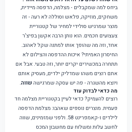
ביחס למה שמקבלים - מצלמה, הדפסה מיידית,
משחקים, מוזיקה, פלאש וסוללה לא רעה - זה
מוצר שמרגיש סולידי למחיר של קטגוריית
צעצועים חכמים. הוא נותן הרבה אקשן בפיצ'ר
אחד, וזה מה שהופך אותו למתנה שקל לאהוב.
החיסרון האמיתי? איכות ההדפסה והצילום לא
תתחרה במכשירים יקרים יותר, וזה טבעי. אבל אם
אתם רוצים משהו שמדליק ילדים, מעסיק אותם
ויוצא מהשגרה - פה יש עסקה שמרגישה
שווה
.
מה כדאי לבדוק עוד
רוצים להעמיק? כדאי לעיין בקטגוריית
מצלמה חד
פעמית
. מוצרים נוספים שאהבו:
מצלמת הדפסה
לילדים
ו-
קאמפרינט 58
. ולפני שמזמינים, שווה
לחשב עלות ומשלוח עם
מחשבון המכס