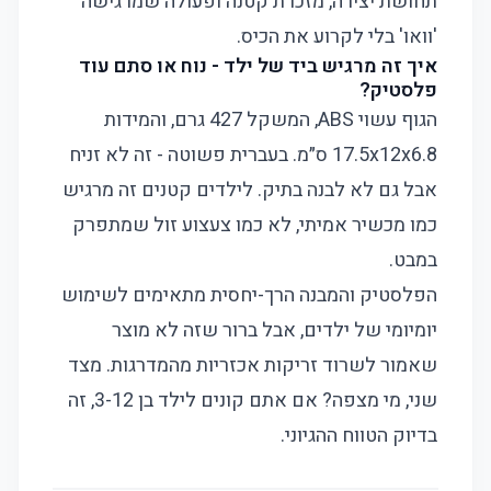
תחושת יצירה, מזכרת קטנה ופעולה שמרגישה
'וואו' בלי לקרוע את הכיס.
איך זה מרגיש ביד של ילד - נוח או סתם עוד
פלסטיק?
הגוף עשוי ABS, המשקל 427 גרם, והמידות
17.5x12x6.8 ס״מ. בעברית פשוטה - זה לא זניח
אבל גם לא לבנה בתיק. לילדים קטנים זה מרגיש
כמו מכשיר אמיתי, לא כמו צעצוע זול שמתפרק
במבט.
הפלסטיק והמבנה הרך-יחסית מתאימים לשימוש
יומיומי של ילדים, אבל ברור שזה לא מוצר
שאמור לשרוד זריקות אכזריות מהמדרגות. מצד
שני, מי מצפה? אם אתם קונים לילד בן 3-12, זה
בדיוק הטווח ההגיוני.