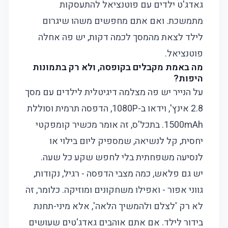
גאדג'ט ילדים עם פוטנציאל להתעסקות
מתמשכת. ואם אתם מחפשים משהו שיגרום
לילד לצאת מהמסך לכמה דקות, יש פה אחלה
פוטנציאל.
מה באמת מקבלים בקופסה, ולא רק בתמונות
היפות?
על הנייר יש פה מצלמה דיגיטלית לילדים עם מסך
2.8 אינץ', וידאו ב-1080P, הדפסה תרמית וסוללת
1500mAh. בתכל'ס, זה אומר מכשיר קומפקטי
יחסית, קל לנשיאה, שמספיק ליום בילוי או
לנסיעה משפחתית בלי לחפש שקע כל שעה.
יש גם פלאש, כמה מצבי הדפסה - רגיל, נקודות,
גווני אפור - ואפילו משחקונים ומוזיקה. כלומר, זה
לא רק 'לצלם ולהמשיך הלאה', אלא מיני-תחנת
בידור לילד. אם אתם אוהבים גאדג'טים שעושים