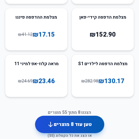
58
%
-
מצלמת הדפסה קידי-פאן
מצלמת ההדפסה פינגו
₪
17.15
₪
152.90
₪
41.12
5
%
-
54
%
-
מצלמת הדפסה לילדים S1
מראה קלוז-אפ למיני 11
₪
23.46
₪
130.17
₪
24.69
₪
282.98
הצגנו
8
מתוך
55
מוצרים
טען עוד
8
מוצרים
או הצג את כל הקטלוג (
55
)