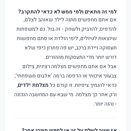
למי זה מתאים ולמי ממש לא כדאי להתקרב?
אם אתם מחפשים מתנה לילד שאוהב לצלם,
להדפיס, להדביק ולשחק - זה בול. גם למשפחות
שיוצאות לטיולים, לימי הולדת או סתם מחפשות
תעסוקה ניידת ברכב, יש פה פתרון כיפי שלא
דורש יותר מדי התעסקות מההורים.
אבל אם אתם מחפשים מצלמה רצינית, צילום
צבעוני איכותי או הדפסה ברמה 'אלבום משפחתי',
כדאי להנמיך ציפיות. זו קודם כל
מצלמת ילדים
,
ורק אחר כך מצלמה. מי שבא עם המחשבה הנכונה
- נהנה יותר.
אז שווה לשלם על זה או לחפש משהו אחר?