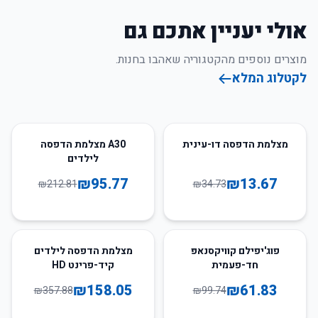
אולי יעניין אתכם גם
מוצרים נוספים מהקטגוריה שאהבו בחנות.
לקטלוג המלא
55
%
-
61
%
-
מצלמת הדפסה דו-עינית
A30 מצלמת הדפסה
לילדים
₪
95.77
₪
13.67
₪
212.81
₪
34.73
56
%
-
38
%
-
פוג'יפילם קוויקסנאפּ
מצלמת הדפסה לילדים
חד-פעמית
קיד-פרינט HD
₪
158.05
₪
61.83
₪
357.88
₪
99.74