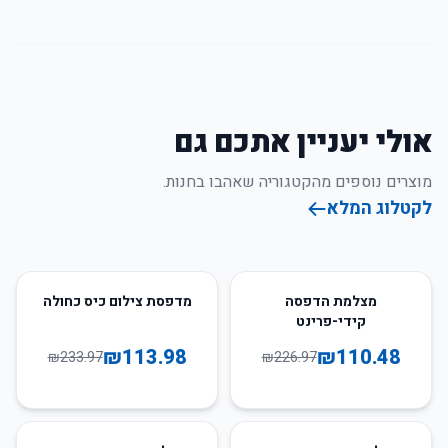
אולי יעניין אתכם גם
מוצרים נוספים מהקטגוריה שאהבו בחנות.
לקטלוג המלא
51
%
-
51
%
-
מצלמת הדפסה
מדפסת צילום כיס כחולה
קידי-פרינט
₪
113.98
₪
110.48
₪
233.97
₪
226.97
62
%
-
85
%
-