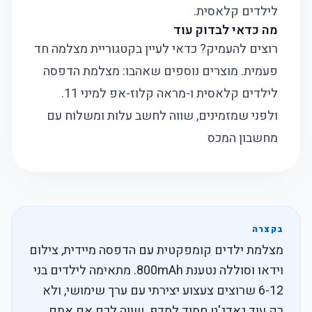
לילדים קלאסית
.
מה כדאי לבדוק עוד
רוצים להעמיק? כדאי לעיין בקטגוריית
מצלמה חד
פעמית
. מוצרים נוספים שאהבו:
מצלמת הדפסה
לילדים קלאסית
ו-
מראה קלוז-אפ למיני 11
.
ולפני שמזמינים, שווה לחשב עלות ומשלוח עם
מחשבון המכס
בקצרה
מצלמת ילדים קומפקטית עם הדפסה מיידית, צילום
וידאו וסוללה נטענת 800mAh. מתאימה לילדים בני
6-12 שרוצים צעצוע יצירתי עם ערך שימושי, ולא
רק עוד גאדג'ט חמוד למדף. שווה לכם אם אתם