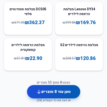
46
%
-
58
%
-
Lenovo DY34 מצלמת
DC505 מצלמת סטודנטים
הדפסה לילדים
סלפי
₪
362.37
₪
169.76
₪
671.05
₪
399.86
56
%
-
55
%
-
מצלמת הדפסה לילדים S2
מצלמת הדפסה לילדים
קומפקטית
₪
22.90
₪
120.86
₪
51.81
₪
268.57
הצגנו
8
מתוך
55
מוצרים
טען עוד
8
מוצרים
או הצג את כל הקטלוג (
55
)