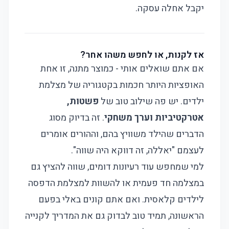
יקבל אחלה עסקה.
אז לקנות, או לחפש משהו אחר?
אם אתם שואלים אותי - כמוצר מתנה, זו אחת
האופציות היותר חכמות בקטגוריה של מצלמת
ילדים. יש פה שילוב טוב של
פשטות,
אטרקטיביות וערך משחקי
. זה בדיוק מסוג
הדברים שהילד משוויץ בהם, וההורים אומרים
לעצמם "יאללה, זה דווקא היה שווה".
למי שמחפש עוד רעיונות דומים, שווה להציץ גם
ב
מצלמה חד פעמית
או להשוות ל
מצלמת הדפסה
לילדים קלאסית
. ואם אתם קונים באלי בפעם
הראשונה, תמיד טוב לבדוק גם את
המדריך לקנייה