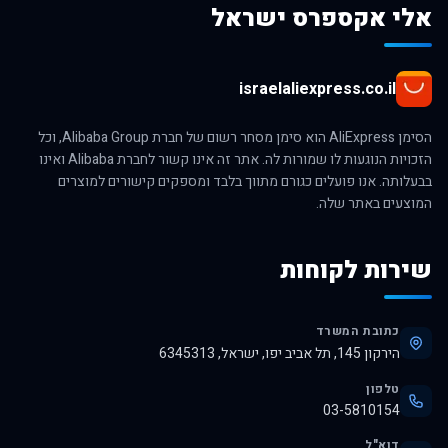
אלי אקספרס ישראל
israelaliexpress.co.il
הסימן AliExpress הוא סימן מסחר רשום של חברת Alibaba Group, וכל
הזכויות הנוגעות לו שמורות לה. אתר זה אינו קשור לחברת Alibaba ואינו
בבעלותה. אנו פועלים כגורם מתווך בלבד ומספקים קישורים למוצרים
המוצעים באתר שלה.
שירות לקוחות
כתובת המשרד
הירקון 145, תל אביב יפו, ישראל, 6345313
טלפון
03-5810154
דוא"ל