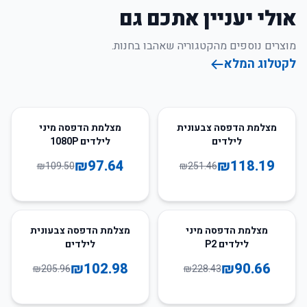
אולי יעניין אתכם גם
מוצרים נוספים מהקטגוריה שאהבו בחנות.
לקטלוג המלא
11
%
-
53
%
-
מצלמת הדפסה צבעונית
מצלמת הדפסה מיני
לילדים
לילדים 1080P
₪
97.64
₪
118.19
₪
109.50
₪
251.46
50
%
-
60
%
-
מצלמת הדפסה מיני
מצלמת הדפסה צבעונית
לילדים P2
לילדים
₪
102.98
₪
90.66
₪
205.96
₪
228.43