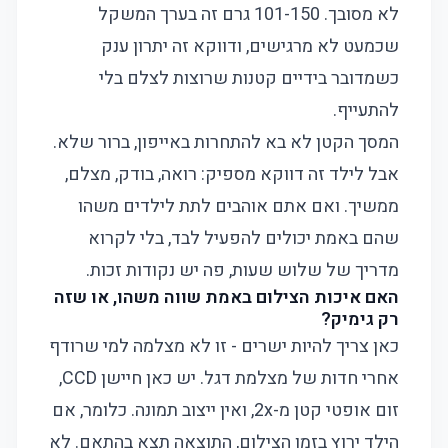
לא מסובך. 101-150 גרם זה בערך המשקל
שכמעט לא מרגישים, ודווקא זה יתרון ענק
כשמדובר בידיים קטנות שרוצות לצלם בלי
להתעייף.
המסך הקטן לא בא להתחרות באייפון, ברור שלא.
אבל לילד זה דווקא מספיק: רואה, בודק, מצלם,
ממשיך. ואם אתם אוהבים לתת לילדים משהו
שהם באמת יכולים להפעיל לבד, בלי לקרוא
מדריך של שלוש שעות, פה יש נקודות זכות.
האם איכות הצילום באמת שווה משהו, או שזה
רק גימיק?
כאן צריך להיות ישרים - זו לא מצלמה למי שרודף
אחרי חדות של מצלמת דגל. יש כאן חיישן CCD,
זום אופטי קטן מ-2x, ואין ייצוב תמונה. כלומר, אם
הילד ירוץ בזמן הצילום, התוצאה תצא בהתאם. לא