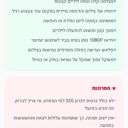
+
מצלמה קלה ונוחה לידיים קטנות
+
חוויה של צילום והדפסה מיידית במקום עוד צעצוע רגיל
+
מתאימה כמתנה ליום הולדת או חופשה
+
מסך קטן ופשוט להפעלה לילדים
+
וידאו 1080P נותן בסיס סביר לשימוש יומיומי
+
פלאש ועדשה כפולה מוסיפים גמישות בצילום
+
משקל נמוך שמקל על נשיאה בתיק או בטיול
✗ חסרונות
−
לא כולל כרטיס זיכרון 32G לפי המפרט, אז צריך לבדוק
מה מגיע בפועל
−
אין ייצוב תמונה, כך שתמונות עלולות לצאת מטושטשות
בתנועה