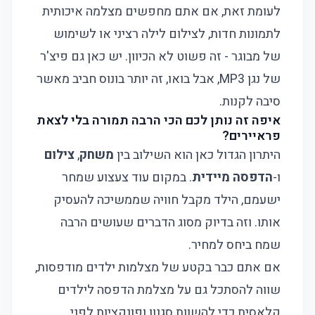
לעומת זאת, אם אתם מחפשים מצלמה איכותית
לתמונות חדות, לצילום לילה רציני או לשימוש
של מבוגר - זה פשוט לא הכיוון. יש כאן גם פיצ'ר
של נגן MP3, אבל בואו, זה יותר בונוס חביב מאשר
סיבה לקנות.
איפה זה נותן לכם הכי הרבה תמורה בלי לצאת
פראיירים?
היתרון הגדול כאן הוא השילוב בין
משחק
,
צילום
ו-
הדפסה מיידית
. במקום עוד צעצוע שמחר
ישעמם, הילד מקבל חוויה שממשיכה להעסיק
אותו. וזה בדיוק מסוג הדברים שעושים הרבה
שמח ביחס למחיר.
אם אתם כבר בקטע של מצלמות ילדים מודפסות,
שווה להסתכל גם על
מצלמת הדפסה לילדים
קלאסית
כדי להשוות סגנון ופונקציות לפני