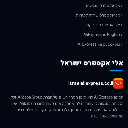
אליאקספרס מבצעים
אליאקספרס שירות לקוחות
אלי אקספרס צור קשר
AliExpress in English
AliExpress на русском
אלי אקספרס ישראל
israelaliexpress.co.il
הסימן AliExpress הוא סימן מסחר רשום של חברת Alibaba Group, וכל
הזכויות הנוגעות לו שמורות לה. אתר זה אינו קשור לחברת Alibaba ואינו
בבעלותה. אנו פועלים כגורם מתווך בלבד ומספקים קישורים למוצרים
המוצעים באתר שלה.