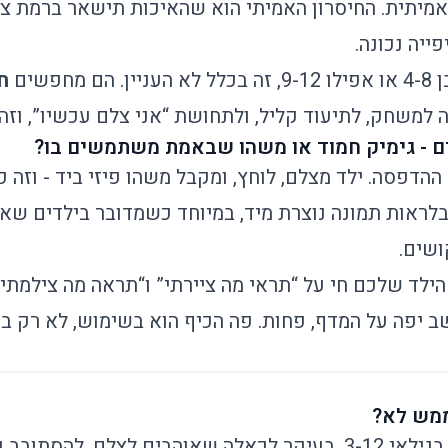
מיתית. החיסרון האמיתי הוא שהאיכות תישאר ברמת צעצ
ייה נכונה.
חפשים
ח
 למשחק, לתיעוד קליל, ולתחושת “אני צלם עכשיו”, וזה
ם - גימיק חמוד או משהו שבאמת משתמשים בו?
הדפסה. ילד מצלם, לוחץ, ומקבל משהו פיזי ביד - וזה כ
לראות תמונה נוצרת מיד, במיוחד כשמדובר בילדים שאוה
ושים.
ילד שלכם חי על “תראי מה ציירתי” ו“תראה מה צילמתי”
 יפה על המדף, פחות. פה הכיף הוא בשימוש, לא רק ב
ממש לא?
זה מתאים בול לילדים בגילאי 3-12, בעיקר לכאלה שאוהבים לצלם,