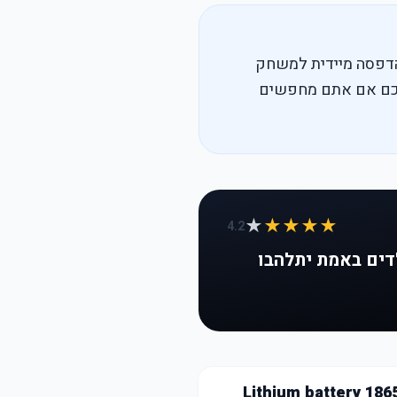
טת וידאו 1080P, יחד עם פונקציית הדפסה מיידית למשחק
לים”. שווה לכם אם אתם מחפשים
★
★★★★
4.2
דים באמת יתלהבו
Lithium battery 186