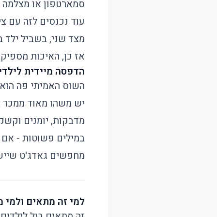
סמארטפון או מצלמה א
עוד נכנסים לזה עם ציפ
מצד שני, בשביל ילד בן 4-8 או אפילו 9-12, זה בכלל לא העניין. הם מ
אז כן, האיכות מספיקה
הדפסה מיידית לילדי
השוס האמיתי פה הוא ה
יש משהו מאוד ממכר ב
מדבקות, יומנים וקשק
במילים פשוטות - אם ה
מחפשים גאדג'ט שיישב
למי זה מתאים ולמי 