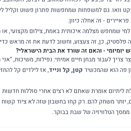
ט וואו. גם למשפחות שמחפשות פתרון פשוט וקליל לימי
ראיירים - זה אחלה כיוון.
למי שמחפש מצלמה איכותית באמת, צילום מקצועי, או מ
זה פלסטיק, כן, זה צעצוע, וחשוב לדעת את זה מראש כד
 יומיומי - והאם זה שורד את הבית הישראלי?
ר צריך לעבור מבחן חיים אמיתי: נפילות, משיכות, “אני 
ון פה הוא שהמכשיר
קטן, קל ונייד
, אז לילדים קל להחז
לת ליתיום אומרת שאתם לא רצים אחרי סוללות חדשות כל
, יותר משחק להם. רק קחו בחשבון שזה לא ציוד קשוח ב
 ממסך הטלוויזיה של שבת בבוקר.