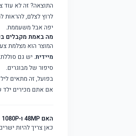
התוצאה? זה לא עוד צ
לרוץ לצלם, להראות ל
יפה אבל משעממת.
מה באמת מקבלים בקו
המוצר הוא מצלמת צעצוע די
מיידית
סיפור של מבוגרים.
בפועל, זה מתאים ליל
אם אתם מכירים ילד ש
האם 48MP ו-1080P באמת עושים את העבודה, או שזה רק מספר יפה?
כאן צריך להיות ישרי