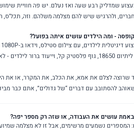
עצוע שמדליק רבע שעה ואז נעלם. יש פה חוויית שימוש
חברים, ולהרגיש שיש להם מצלמה משלהם. וזה, תכל'ס, ה
פסה - ומה הילדים עושים איתה בפועל?
גיטלית לילדים, עם צילום סטילס, וידאו ב-1080P וחוויית
. יש גם סוללת ליתיום 18650, גוף פלסטיק קל, וייעוד ברור לי
ד שרוצה לצלם את אמא, את הכלב, את המקרר, או את הי
אוהב להסתובב עם דברים “של גדולים”, אתם כבר מביני
ם: המספרים נשמעים מרשימים, אבל זו לא מצלמה שמיוע