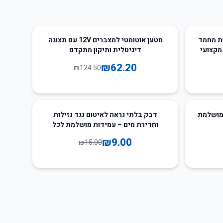
50
%
-
ות מחמד
מטען אוטומטי למצברים 12V עם תצוגה
 מקצועי
דיגיטלית ותיקון מתקדם
₪
62.20
₪
124.50
40
%
-
 מושלמת
דבק בלתי נראה לאיטום נגד נזילות
וחדירת מים – עמידות מושלמת לכל
משטח
₪
9.00
₪
15.00