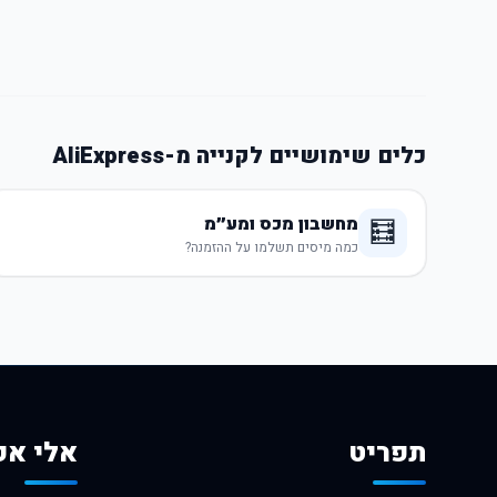
כלים שימושיים לקנייה מ-AliExpress
מחשבון מכס ומע״מ
🧮
כמה מיסים תשלמו על ההזמנה?
תפריט
אלי אק