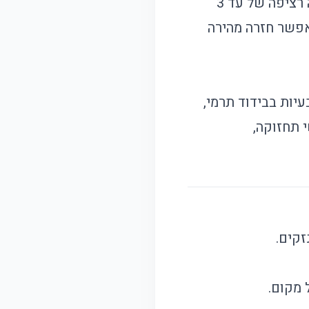
בגודל 3.2 אינץ'. היא מצוידת בסוללת ליתיום נטענת 18650, המאפשרת עבודה רציפה של עד 3
מכת בטעינה מהירה דרך כבל Type-C, מה שמאפשר חזרה מהירה
עיות בבידוד תרמי,
 תחזוקה,
זקים.