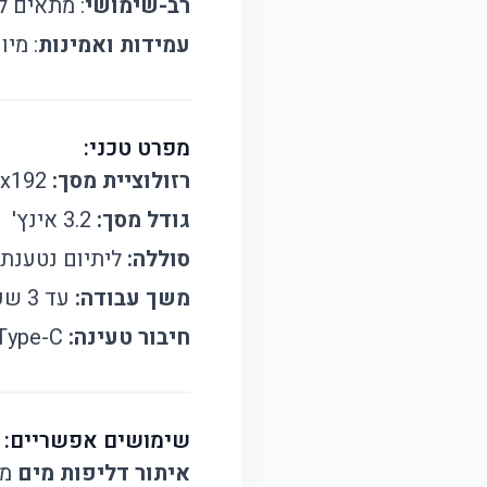
רב-שימושי
: מתאים ל
עמידות ואמינות
: מי
מפרט טכני:
רזולוציית מסך:
256x192 פיקסלים
גודל מסך:
3.2 אינץ'
סוללה:
ליתיום נטענת 18650
משך עבודה:
עד 3 שעות בטעינה מלאה
חיבור טעינה:
Type-C מהיר
שימושים אפשריים:
איתור דליפות מים
מא