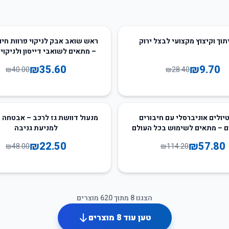
11
%
-
תוך וקיצוץ מקצועי לבצל ירוק
ראש שואב אבק לניקוי פרוות חי
– מתאים לשואבי דייסון ולניקוי
₪
35.60
₪
9.70
₪
40.00
₪
28.40
53
%
-
יולים אוניברסלי עם חיבורים
מנעול דוושת גז לרכב – אבטחה
 – מתאים לשימוש בכל העולם
למניעת גניבה
₪
22.50
₪
57.80
₪
48.00
₪
114.20
הצגנו
8
מתוך
620
מוצרים
טען עוד
8
מוצרים