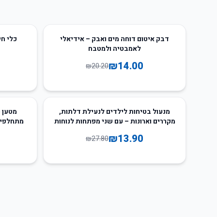
66
%
-
31
%
-
דבק איטום דוחה מים ואבק – אידיאלי
כלי חי
לאמבטיה ולמטבח
₪
14.00
₪
20.20
49
%
-
50
%
-
מנעול בטיחות לילדים לנעילת דלתות,
מטען ט
מקררים וארונות – עם שני מפתחות לנוחות
מתחלפים
ובטיחות
₪
13.90
₪
27.80