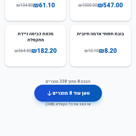
₪
61.10
₪
547.00
₪
134.80
₪
1000.00
50
%
-
19
%
-
בובת תפוחי אדמה חיובית
מכונת כביסה ניידת
מתקפלת
₪
182.20
₪
8.20
₪
364.40
₪
10.10
הצגנו
8
מתוך
338
מוצרים
טען עוד
8
מוצרים
או הצג את כל הקטלוג (
338
)