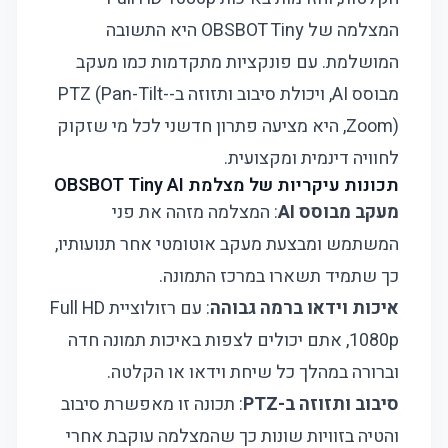
המצלמה של OBSBOT Tiny היא התשובה
המושלמת. עם פונקציות מתקדמות כמו מעקב
מבוסס AI, ויכולת סיבוב ותזוזה ב-PTZ (Pan-Tilt-
Zoom), היא מציעה פתרון חדשני לכל מי שזקוק
לחוויה דינמית ומקצועית.
תכונות עיקריות של מצלמת OBSBOT Tiny AI
מעקב מבוסס AI
: המצלמה מזהה את פני
המשתמש ומבצעת מעקב אוטומטי אחר תנועותיו,
כך שתמיד תשארו במרכז התמונה.
איכות וידאו ברמה גבוהה
: עם רזולוציית Full HD
1080p, אתם יכולים לצפות באיכות תמונה חדה
וברורה במהלך כל שיחת וידאו או הקלטה.
סיבוב ותזוזה ב-PTZ
: תכונה זו מאפשרת סיבוב
והטיה בזוויות שונות כך שהמצלמה עוקבת אחרי