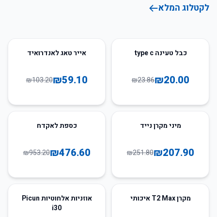
לקטלוג המלא
43
%
-
16
%
-
כבל טעינה type c
אייר טאג לאנדרואיד
₪
59.10
₪
20.00
₪
103.20
₪
23.86
50
%
-
17
%
-
מיני מקרן נייד
כספת לאקדח
₪
476.60
₪
207.90
₪
953.20
₪
251.80
55
%
-
45
%
-
מקרן T2 Max איכותי
אוזניות אלחוטיות Picun
i30