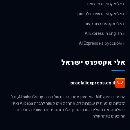
אליאקספרס מבצעים
אליאקספרס שירות לקוחות
אלי אקספרס צור קשר
AliExpress in English
AliExpress на русском
אלי אקספרס ישראל
israelaliexpress.co.il
הסימן AliExpress הוא סימן מסחר רשום של חברת Alibaba Group, וכל
הזכויות הנוגעות לו שמורות לה. אתר זה אינו קשור לחברת Alibaba ואינו
בבעלותה. אנו פועלים כגורם מתווך בלבד ומספקים קישורים למוצרים
המוצעים באתר שלה.