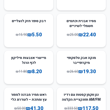
65
%
-
10
%
-
מסיר אבנית וכתמים
דבק סופר חזק לנעליים
חשמלי לשיניים
₪
5.50
₪
22.40
₪
15.90
₪
25.00
31
%
-
27
%
-
מנקה אבק טלסקופי
מיישרי אצבעות סיליקון
מיקרופייבר
לכף הרגל
₪
8.20
₪
19.30
₪
11.80
₪
26.60
17
%
-
65
%
-
נגן ווקמן קסטות עם רדיו
ראש ממיר מברגה למסור
AM/FM ופונקציית הקלטה
עץ ומתכת – לשדרוג כלי
– נוסטלגיה עם איכות
העבודה שלך בקלות!
₪
41.30
₪
117.50
₪
50.00
₪
333.50
חדשה