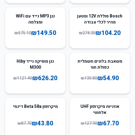
74
%
-
62
%
-
Bosch סוללת 12V ומטען
נגן MP3 נייד עם WiFi
מהיר לכלי עבודה
ומצלמה
₪
149.50
₪
104.20
₪
575.10
₪
274.30
44
%
-
58
%
-
משאבת בלונים חשמלית
נגן מוסיקה נייד Hiby
כפולת חור
M300
₪
626.20
₪
54.90
₪
1121.40
₪
130.80
50
%
-
47
%
-
אוזניות מיקרופון UHF
מיקרופון Beta 58a דינמי
אלחוטי
₪
43.80
₪
67.70
₪
87.70
₪
127.90