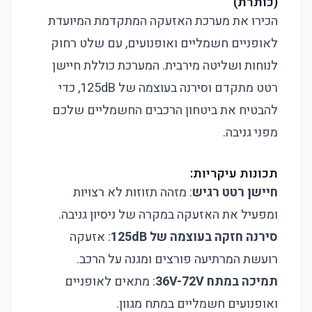
(כותרת)
הכירו את מערכת האזעקה המתקדמת המיועדת
לאופניים חשמליים ואופנועים, עם שלט רחוק
לנוחות ושליטה מירבית. המערכת כוללת חיישן
רטט מתקדם וסירנה בעוצמה של 125dB, כדי
להבטיח את ביטחון הרכבים החשמליים שלכם
מפני גניבה.
תכונות עיקריות:
חיישן רטט רגיש
: מזהה תזוזות לא רצויות
ומפעיל את האזעקה במקרה של ניסיון גניבה.
סירנה חזקה בעוצמה של 125dB
: אזעקה
רועשת המרתיעה פורצים ומגנה על הרכב.
תמיכה במתח 36V-72V
: מתאים לאופניים
ואופנועים חשמליים במתח מגוון.