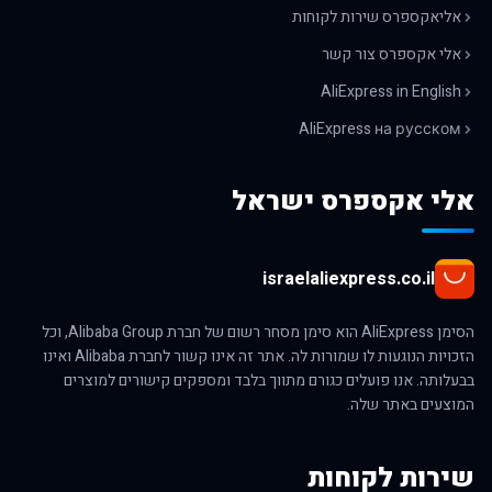
אליאקספרס שירות לקוחות
אלי אקספרס צור קשר
AliExpress in English
AliExpress на русском
אלי אקספרס ישראל
israelaliexpress.co.il
הסימן AliExpress הוא סימן מסחר רשום של חברת Alibaba Group, וכל
הזכויות הנוגעות לו שמורות לה. אתר זה אינו קשור לחברת Alibaba ואינו
בבעלותה. אנו פועלים כגורם מתווך בלבד ומספקים קישורים למוצרים
המוצעים באתר שלה.
שירות לקוחות