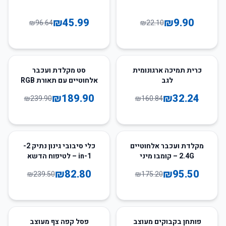
₪
45.99
₪
9.90
₪
96.64
₪
22.10
21
%
-
80
%
-
כרית תמיכה ארגונומית
סט מקלדת ועכבר
לגב
אלחוטיים עם תאורת RGB
₪
189.90
₪
32.24
₪
239.90
₪
160.84
65
%
-
45
%
-
מקלדת ועכבר אלחוטיים
כלי סיבובי גינון נתיק 2-
2.4G – קומבו מיני
in-1 – לטיפוח הדשא
מלא-גודל למחשב נייד
והקרקע
₪
82.80
₪
95.50
₪
239.50
₪
175.20
ושולחן עבודה
50
%
-
65
%
-
פותחן בקבוקים מעוצב
פסל קפה צף מעוצב