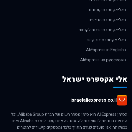
אליאקספרס קופונים
אליאקספרס מבצעים
אליאקספרס שירות לקוחות
אלי אקספרס צור קשר
AliExpress in English
AliExpress на русском
אלי אקספרס ישראל
israelaliexpress.co.il
הסימן AliExpress הוא סימן מסחר רשום של חברת Alibaba Group, וכל
הזכויות הנוגעות לו שמורות לה. אתר זה אינו קשור לחברת Alibaba ואינו
בבעלותה. אנו פועלים כגורם מתווך בלבד ומספקים קישורים למוצרים