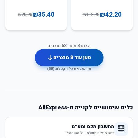
₪
35.40
₪
42.20
₪
70.90
₪
118.90
הצגנו
8
מתוך
58
מוצרים
טען עוד
8
מוצרים
או הצג את כל הקטלוג (
58
)
כלים שימושיים לקנייה מ-AliExpress
מחשבון מכס ומע״מ
🧮
כמה מיסים תשלמו על ההזמנה?