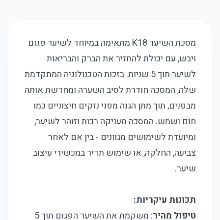
מסכת השיער K18 מתאימה במיוחד לשיער פגום
ויבש, עם יכולת להחזיר את הברק והבריאות
לשיער תוך 5 שניות. בזכות הטכנולוגיה המתקדמת
שלה, המסכה חודרת לסיב השערה ומחדשת אותה
מבפנים, תוך מתן הגנה מפני נזקים חיצוניים כמו
חום ושמש. המסכה מעניקה רכות וזוהר לשיער,
ומיועדת לשימושים מגוונים - בין אם לאחר
צביעה, החלקה, או שימוש תדיר במכשירי עיצוב
שיער.
תכונות עיקריות:
טיפול מהיר
: משקמת את השיער הפגום תוך 5