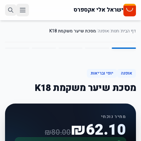
ישראל אלי אקספרס
דף הבית
/
חנות
/
אופנה
/
מסכת שיער משקמת K18
5
/
1
22
%
-
אופנה
יופי ובריאות
מסכת שיער משקמת K18
מחיר נוכחי
₪
62.10
₪
80.00