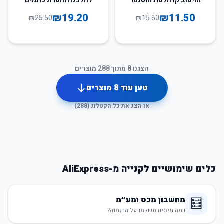
וחיטוב קו הלסת והסנטר
להלבנה והסרת כתמים
₪
19.20
₪
11.50
₪
25.50
₪
15.60
הצגנו
8
מתוך
288
מוצרים
טען עוד
8
מוצרים
או הצג את כל הקטלוג (
288
)
כלים שימושיים לקנייה מ-AliExpress
מחשבון מכס ומע״מ
🧮
כמה מיסים תשלמו על ההזמנה?