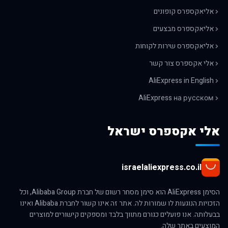
אליאקספרס קופונים
אליאקספרס מבצעים
אליאקספרס שירות לקוחות
אלי אקספרס צור קשר
AliExpress in English
AliExpress на русском
אלי אקספרס ישראל
israelaliexpress.co.il
הסימן AliExpress הוא סימן מסחר רשום של חברת Alibaba Group, וכל
הזכויות הנוגעות לו שמורות לה. אתר זה אינו קשור לחברת Alibaba ואינו
בבעלותה. אנו פועלים כגורם מתווך בלבד ומספקים קישורים למוצרים
המוצעים באתר שלה.