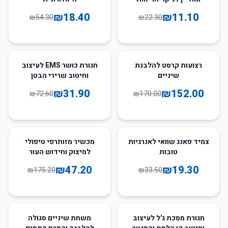
₪
18.40
₪
11.10
₪
54.30
₪
22.30
56
%
-
11
%
-
רצועות קרסט להלבנת
חגורת כושר EMS לעיצוב
שיניים
וחיטוב שרירי הבטן
₪
31.90
₪
152.00
₪
72.60
₪
170.00
73
%
-
42
%
-
צמיד פאנג שוואי לאנרגיות
מכשיר מזותרפי טיפולי
טובות
למיצוק וחידוש העור
MELUAR
₪
47.20
₪
19.30
₪
175.20
₪
33.50
25
%
-
26
%
-
חגורת מסכת ג'ל לעיצוב
משחת שיניים סגולה