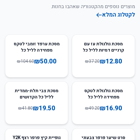
מוצרים נוספים מהקטגוריה שאהבו בחנות.
לקטלוג המלא
52
%
-
66
%
-
מסכת גולגולת עז עם
מסכת ערפד זומבי לטקס
קרניים דמיות לליל כל
מפחידה לליל כל
הקדושים
הקדושים
₪
50.00
₪
12.80
₪
104.60
₪
37.20
53
%
-
66
%
-
מסכת גולגולת לטקס
מסכת צבי תלת-ממדית
מפחידה לליל כל
לליל כל הקדושים
הקדושים
₪
19.50
₪
16.90
₪
41.80
₪
49.20
51
%
-
69
%
-
סרט שיער פרפר צבעוני
גופיית קיץ פרפר רצף Y2K