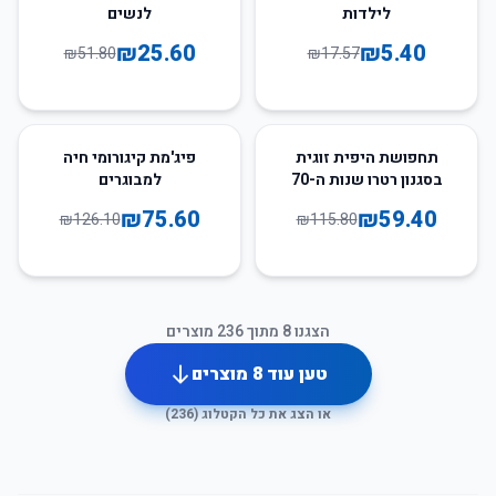
לילדות
לנשים
₪
25.60
₪
5.40
₪
51.80
₪
17.57
40
%
-
49
%
-
תחפושת היפית זוגית
פיג'מת קיגורומי חיה
בסגנון רטרו שנות ה-70
למבוגרים
וה-80
₪
75.60
₪
59.40
₪
126.10
₪
115.80
הצגנו
8
מתוך
236
מוצרים
טען עוד
8
מוצרים
או הצג את כל הקטלוג (
236
)