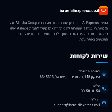
israelaliexpress.co.il
הסימן AliExpress הוא סימן מסחר רשום של חברת Alibaba Group, וכל
הזכויות הנוגעות לו שמורות לה. אתר זה אינו קשור לחברת Alibaba ואינו
בבעלותה. אנו פועלים כגורם מתווך בלבד ומספקים קישורים למוצרים
המוצעים באתר שלה.
שירות לקוחות
כתובת המשרד
הירקון 145, תל אביב יפו, ישראל, 6345313
טלפון
03-5810154
דוא"ל
support@israelaliexpress.co.il