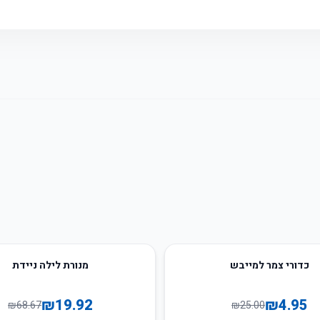
71
%
-
כדורי צמר למייבש
מנורת לילה ניידת
₪
19.92
₪
4.95
₪
68.67
₪
25.00