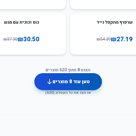
18
%
-
שרפרף מתקפל נייד
כוס זכוכית עם מגש
₪
30.50
₪
27.19
₪
37.30
₪
54.39
הצגנו
8
מתוך
620
מוצרים
טען עוד
8
מוצרים
או הצג את כל הקטלוג (
620
)