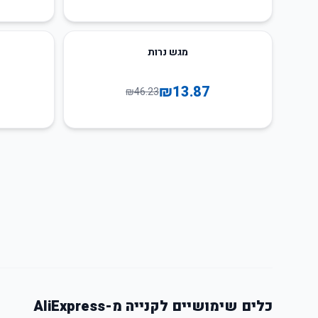
50
%
-
70
%
-
מגש נרות
₪
13.87
₪
46.23
כלים שימושיים לקנייה מ-AliExpress