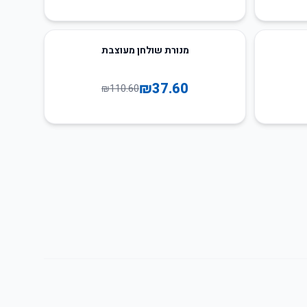
66
%
-
מנורת שולחן מעוצבת
₪
37.60
₪
110.60