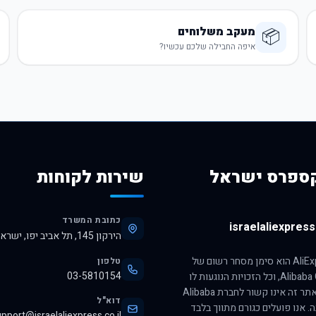
מעקב משלוחים
📦
איפה החבילה שלכם עכשיו?
ספרס ישראל
שירות לקוחות
כתובת המשרד
israelaliexpress.
הירקון 145, תל אביב יפו, ישראל, 6345313
הסימן AliExpress הוא סימן מסחר רשום של
טלפון
03-5810154
חברת Alibaba Group, וכל הזכויות הנוגעות לו
שמורות לה. אתר זה אינו קשור לחברת Alibaba
דוא"ל
ה. אנו פועלים כגורם מתווך בלבד
pport@israelaliexpress.co.il