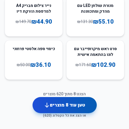
70
%
-
58
%
-
מנורת שולחן LED עם
נייר צילום מבריק A4
מהדק ומתכווננת
למדפסת הזרקת דיו
₪
44.90
₪
55.10
₪
149.70
₪
131.30
28
%
-
40
%
-
סרט ראש מיקרופייבר עם
כיסוי ספה אלסטי פרחוני
לוגו בהתאמה אישית
₪
36.10
₪
102.90
₪
50.00
₪
171.60
הצגנו
8
מתוך
620
מוצרים
טען עוד
8
מוצרים
או הצג את כל הקטלוג (
620
)