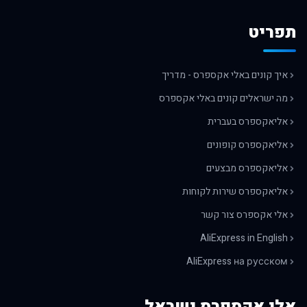
תפריט
איך קונים באלי אקספרס - מדריך
מה ישראלים קונים באלי אקספרס
אליאקספרס בעברית
אליאקספרס קופונים
אליאקספרס מבצעים
אליאקספרס שירות לקוחות
אלי אקספרס צור קשר
AliExpress in English
AliExpress на русском
אלי אקספרס ישראל