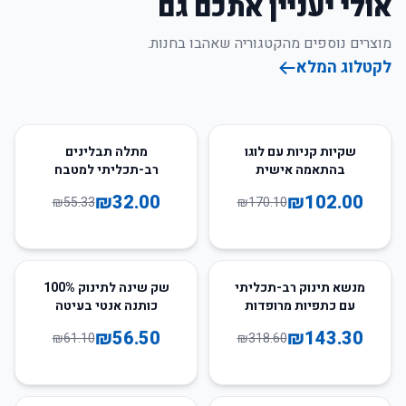
אולי יעניין אתכם גם
מוצרים נוספים מהקטגוריה שאהבו בחנות.
לקטלוג המלא
42
%
-
40
%
-
שקיות קניות עם לוגו
מתלה תבלינים
בהתאמה אישית
רב-תכליתי למטבח
₪
32.00
₪
102.00
₪
55.33
₪
170.10
8
%
-
55
%
-
מנשא תינוק רב-תכליתי
שק שינה לתינוק 100%
עם כתפיות מרופדות
כותנה אנטי בעיטה
₪
56.50
₪
143.30
₪
61.10
₪
318.60