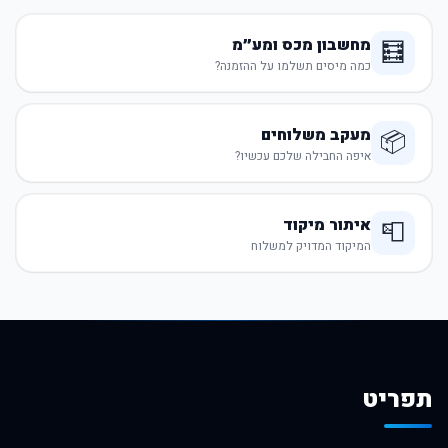
מחשבון מכס ומע״מ
🧮
כמה מיסים תשלמו על ההזמנה?
מעקב משלוחים
📦
איפה החבילה שלכם עכשיו?
איתור מיקוד
📮
המיקוד המדויק למשלוח
תפריט