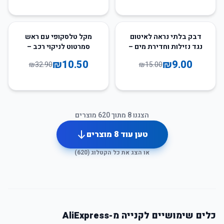
68
%
-
40
%
-
דבק בלתי נראה לאיטום
מקל טלסקופי עם ראש
נגד נזילות וחדירת מים –
סמרטוט לניקוי רכב –
עמידות מושלמת לכל
נוחות מקסימלית לכל סוגי
₪
10.50
₪
9.00
₪
32.90
₪
15.00
משטח
הניקוי
הצגנו
8
מתוך
620
מוצרים
טען עוד
8
מוצרים
או הצג את כל הקטלוג (
620
)
כלים שימושיים לקנייה מ-AliExpress