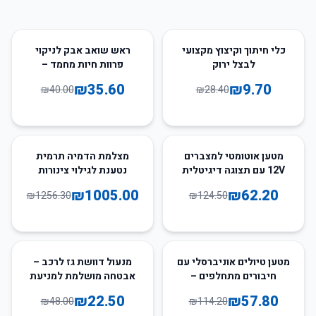
11
%
-
66
%
-
כלי חיתוך וקיצוץ מקצועי
ראש שואב אבק לניקוי
לבצל ירוק
פרוות חיות מחמד –
מתאים לשואבי דייסון
₪
35.60
₪
9.70
₪
40.00
₪
28.40
ולניקוי מקצועי
20
%
-
50
%
-
מטען אוטומטי למצברים
מצלמת הדמיה תרמית
12V עם תצוגה דיגיטלית
נטענת לגילוי צינורות
ותיקון מתקדם
ודליפות מים מאחורי קירות
₪
1005.00
₪
62.20
₪
1256.30
₪
124.50
53
%
-
49
%
-
מטען טיולים אוניברסלי עם
מנעול דוושת גז לרכב –
חיבורים מתחלפים –
אבטחה מושלמת למניעת
מתאים לשימוש בכל
גניבה
₪
22.50
₪
57.80
₪
48.00
₪
114.20
העולם