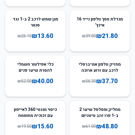
48
%
-
44
%
-
מגדלת מסך טלפון נייד 16
מגן שמש לרכב 2 ב-1 נגד
אינץ'
סנוור
₪
13.60
₪
21.80
₪
26.10
₪
39.00
23
%
-
33
%
-
מחזיק טלפון אוניברסלי
כלי אפילטור חשמלי
לרכב עם זרוע ארוכה
להסרת שיער פנים
ומתכווננת
₪
40.00
₪
37.70
₪
52.00
₪
56.30
20
%
-
20
%
-
מחליק ומסלסל שיער 2
כיסוי מגנטי 360 לאייפון
ב-1 פרו זהב טיטניום
עם זכוכית מחוסמת
₪
15.60
₪
48.80
₪
19.50
₪
61.00