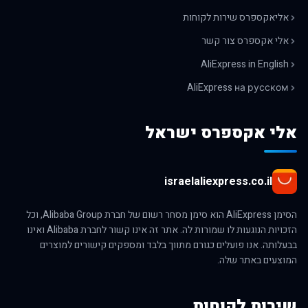
אליאקספרס שירות לקוחות
אלי אקספרס צור קשר
AliExpress in English
AliExpress на русском
אלי אקספרס ישראל
israelaliexpress.co.il
הסימן AliExpress הוא סימן מסחר רשום של חברת Alibaba Group, וכל
הזכויות הנוגעות לו שמורות לה. אתר זה אינו קשור לחברת Alibaba ואינו
בבעלותה. אנו פועלים כגורם מתווך בלבד ומספקים קישורים למוצרים
המוצעים באתר שלה.
שירות לקוחות