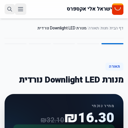
ישראל אלי אקספרס
דף הבית
/
חנות
/
תאורה
/
מנורת Downlight LED נורדית
5
/
1
49
%
-
תאורה
מנורת Downlight LED נורדית
מחיר נוכחי
₪
16.30
₪
32.10