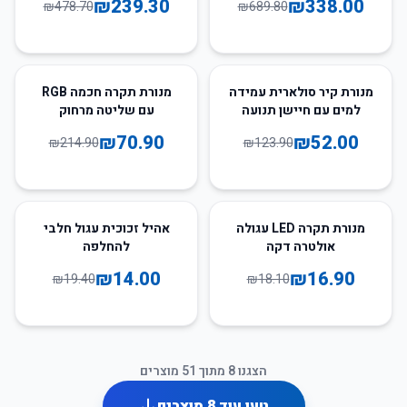
₪
239.30
₪
338.00
₪
478.70
₪
689.80
67
%
-
58
%
-
מנורת קיר סולארית עמידה
מנורת תקרה חכמה RGB
למים עם חיישן תנועה
עם שליטה מרחוק
₪
70.90
₪
52.00
₪
214.90
₪
123.90
28
%
-
7
%
-
מנורת תקרה LED עגולה
אהיל זכוכית עגול חלבי
אולטרה דקה
להחלפה
₪
14.00
₪
16.90
₪
19.40
₪
18.10
הצגנו
8
מתוך
51
מוצרים
טען עוד
8
מוצרים