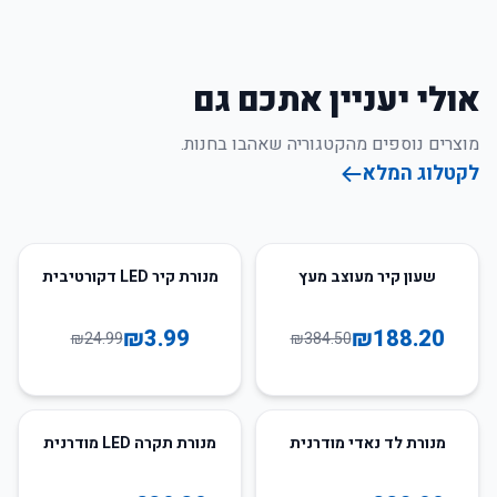
אולי יעניין אתכם גם
מוצרים נוספים מהקטגוריה שאהבו בחנות.
לקטלוג המלא
84
%
-
51
%
-
שעון קיר מעוצב מעץ
מנורת קיר LED דקורטיבית
₪
3.99
₪
188.20
₪
24.99
₪
384.50
50
%
-
51
%
-
מנורת לד נאדי מודרנית
מנורת תקרה LED מודרנית