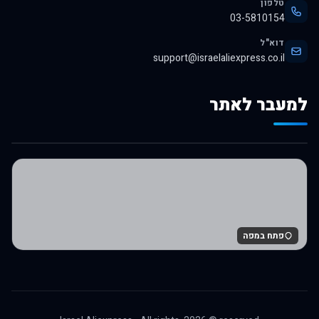
טלפון
03-5810154
דוא"ל
support@israelaliexpress.co.il
למעבר לאתר
לרכישה באלי אקספרס
פתח במפה